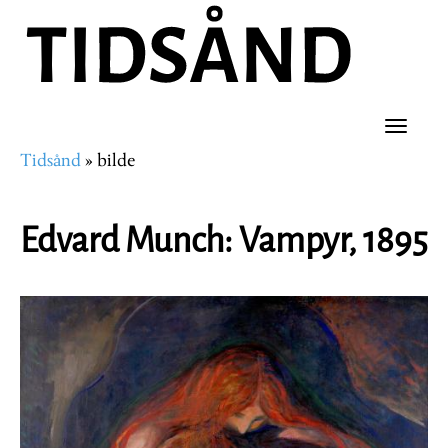
Hopp
til
hovedinnhold
Toggle
Tidsånd
bilde
naviga
Navigasjonssti
Edvard Munch: Vampyr, 1895
Image