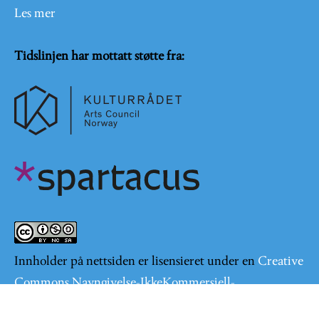
Les mer
Tidslinjen har mottatt støtte fra:
Innholder på nettsiden er lisensieret under en
Creative
Commons Navngivelse-IkkeKommersiell-
DelPåSammeVilkår 4.0 Internasjonal lisens
.