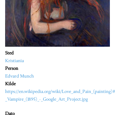
Sted
Kristiania
Person
Edvard Munch
Kilde
https://en.wikipedia.org/wiki/Love_and_Pain_(painting
_Vampire_(1895)_-_Google_Art_Project.jpg
Dato