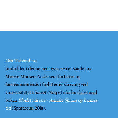
Om Tidsånd.no
Innholdet i denne nettressursen er samlet av
Merete Morken Andersen (forfatter og
førsteamanuensis i faglitterær skriving ved
Universitetet i Sørøst-Norge) i forbindelse med
boken
Blodet i årene - Amalie Skram og hennes
tid
(Spartacus, 2018).