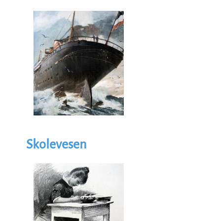
Illustrasjon
Image
Skolevesen
Illustrasjon
Image