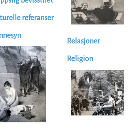
ppslig bevissthet
turelle referanser
nnesyn
Relasjoner
trasjon
age
Religion
Illustrasjon
Image