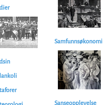
dier
trasjon
age
Samfunnsøkonomi
Illustrasjon
Image
dsin
ankoli
aforer
Sanseopplevelse
eorologi