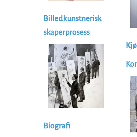
Billedkunstnerisk
skaperprosess
Illustrasjon
Kjø
Image
Ko
Illus
Im
Biografi