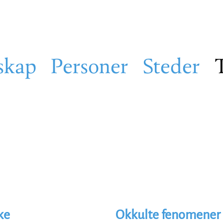
skap
Personer
Steder
ke
Okkulte fenomener