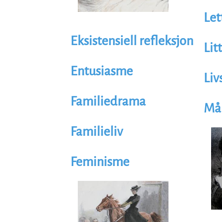
Let
Eksistensiell refleksjon
Lit
Entusiasme
Liv
Familiedrama
Må
Illus
Familieliv
Im
Feminisme
Illustrasjon
Image