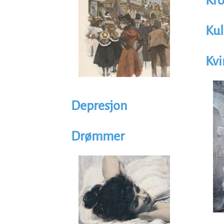
Kro
Kul
Kvi
Illus
Im
Depresjon
Drømmer
Illustrasjon
Image