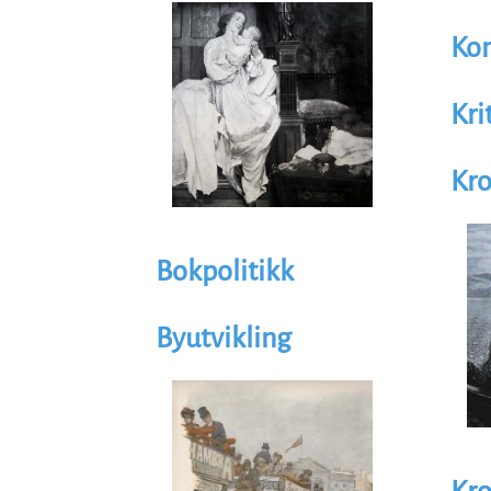
Illustrasjon
Image
Kon
Kri
Kr
Illus
Im
Bokpolitikk
Byutvikling
Illustrasjon
Image