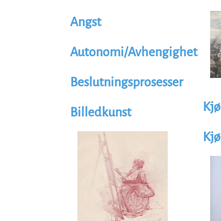
Illus
Im
Angst
Autonomi/Avhengighet
Beslutningsprosesser
Kj
Billedkunst
Illustrasjon
Kjø
Image
Illus
Im