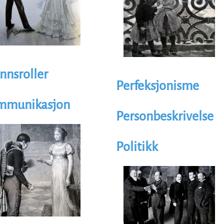
nnsroller
Perfeksjonisme
mmunikasjon
Personbeskrivelse
trasjon
age
Politikk
Illustrasjon
Image