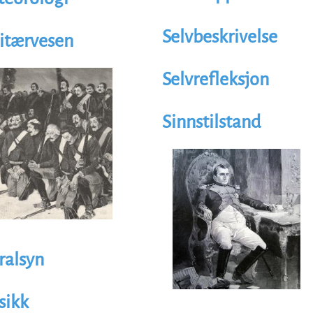
Selvbeskrivelse
itærvesen
trasjon
Selvrefleksjon
age
Sinnstilstand
Illustrasjon
Image
ralsyn
sikk