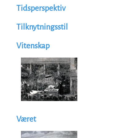
Tidsperspektiv
Tilknytningsstil
Vitenskap
Illustrasjon
Image
Været
Illustrasjon
Image