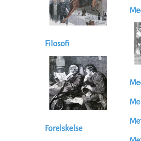
Me
Illus
Im
Filosofi
Illustrasjon
Image
Me
Mel
Met
Forelskelse
Met