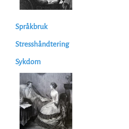
Språkbruk
Stresshåndtering
Sykdom
Illustrasjon
Image