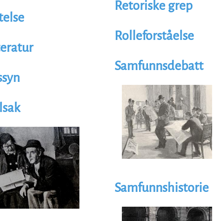
Retoriske grep
telse
Rolleforståelse
teratur
Samfunnsdebatt
ssyn
Illustrasjon
Image
lsak
trasjon
age
Samfunnshistorie
Illustrasjon
Image