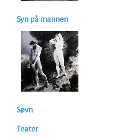
Syn på mannen
Illustrasjon
Image
Søvn
Teater