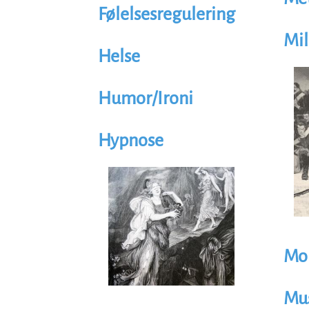
Følelsesregulering
Mil
Helse
Illus
Im
Humor/Ironi
Hypnose
Illustrasjon
Image
Mo
Mu