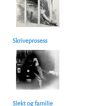
Skriveprosess
Illustrasjon
Image
Slekt og familie