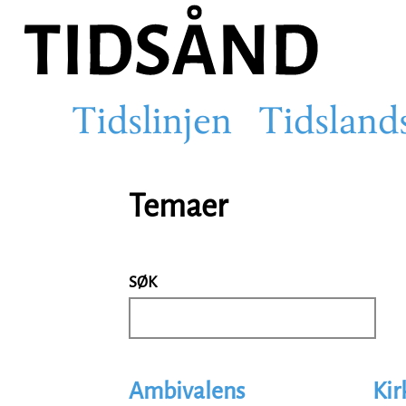
Hopp
til
hovedinnhold
Tidslinjen
Tidsland
Main
Temaer
navigation
SØK
Ambivalens
Kir