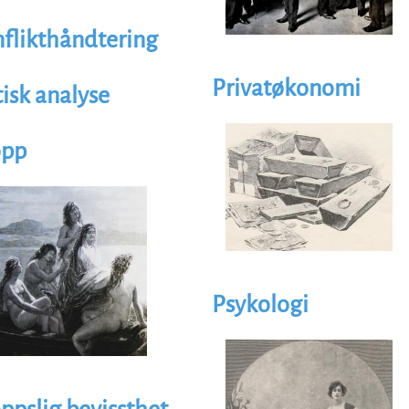
flikthåndtering
Privatøkonomi
tisk analyse
Illustrasjon
Image
opp
trasjon
age
Psykologi
Illustrasjon
Image