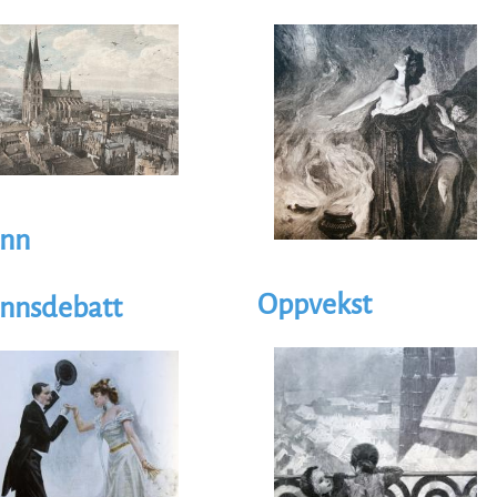
trasjon
Illustrasjon
age
Image
ønn
Oppvekst
nnsdebatt
Illustrasjon
trasjon
Image
age