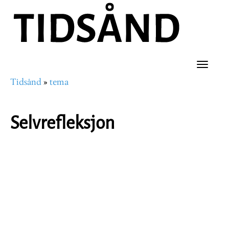
Hopp
til
hovedinnhold
Toggle
Tidsånd
tema
naviga
Navigasjonssti
Selvrefleksjon