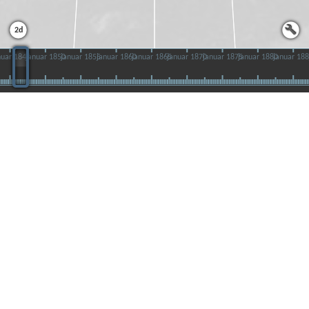
Tidslandskapet - Amalie
Skrams liv i bilder,
kronologisk fortalt
I dette tidslandskapet finner du viktige hendelser i
forfatteren Amalie Skrams liv, plassert i en landskap