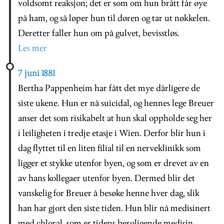
voldsomt reaksjon; det er som om hun brått får øye
på ham, og så løper hun til døren og tar ut nøkkelen.
Deretter faller hun om på gulvet, bevisstløs.
Les mer
7 juni 1881
Bertha Pappenheim har fått det mye dårligere de
siste ukene. Hun er nå suicidal, og hennes lege Breuer
anser det som risikabelt at hun skal oppholde seg her
i leiligheten i tredje etasje i Wien. Derfor blir hun i
dag flyttet til en liten filial til en nerveklinikk som
ligger et stykke utenfor byen, og som er drevet av en
av hans kollegaer utenfor byen. Dermed blir det
vanskelig for Breuer å besøke henne hver dag, slik
han har gjort den siste tiden. Hun blir nå medisinert
med chloral, som er tidens beroligende medisin.