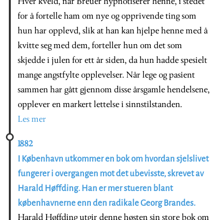
Hver kveld, når Breuer hypnotiserer henne, i stedet
for å fortelle ham om nye og opprivende ting som
hun har opplevd, slik at han kan hjelpe henne med å
kvitte seg med dem, forteller hun om det som
skjedde i julen for ett år siden, da hun hadde spesielt
mange angstfylte opplevelser. Når lege og pasient
sammen har gått gjennom disse årsgamle hendelsene,
opplever en markert lettelse i sinnstilstanden.
Les mer
1882
I København utkommer en bok om hvordan sjelslivet
fungerer i overgangen mot det ubevisste, skrevet av
Harald Høffding. Han er mer stueren blant
københavnerne enn den radikale Georg Brandes.
Harald Høffding utgir denne høsten sin store bok om