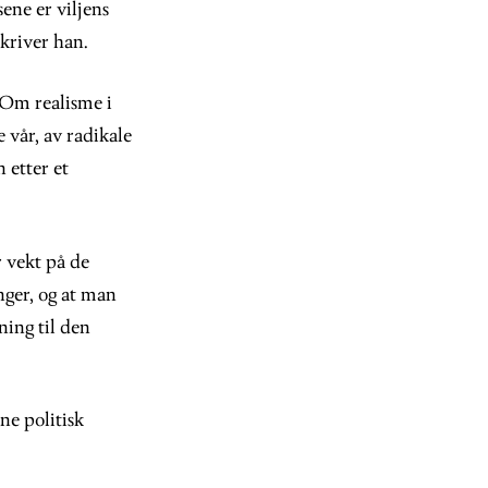
ene er viljens
skriver han.
 Om realisme i
 vår, av radikale
 etter et
 vekt på de
inger, og at man
ning til den
ne politisk