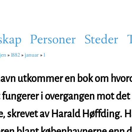
skap
Personer
Steder
jen
1882
januar
1
sti
havn utkommer en bok om hvor
et fungerer i overgangen mot det
e, skrevet av Harald Høffding. H
ren blant københavnerne enn 