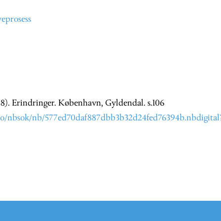
veprosess
28). Erindringer. København, Gyldendal. s.106
no/nbsok/nb/577ed70daf887dbb3b32d24fed76394b.nbdigital