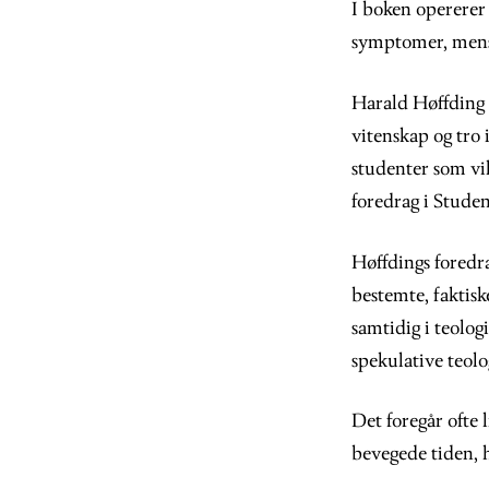
I boken opererer 
symptomer, mens e
Harald Høffding 
vitenskap og tro 
studenter som vil
foredrag i Stude
Høffdings foredr
bestemte, faktiske
samtidig i teolog
spekulative teol
Det foregår ofte 
bevegede tiden, h