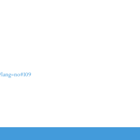
?lang=no#109