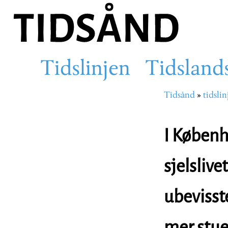
Hopp
til
hovedinnhold
Tidslinjen
Tidsland
Main
Tidsånd
tidslin
Navigasjons
navigation
I Køben
sjelsliv
ubevisst
mer stue