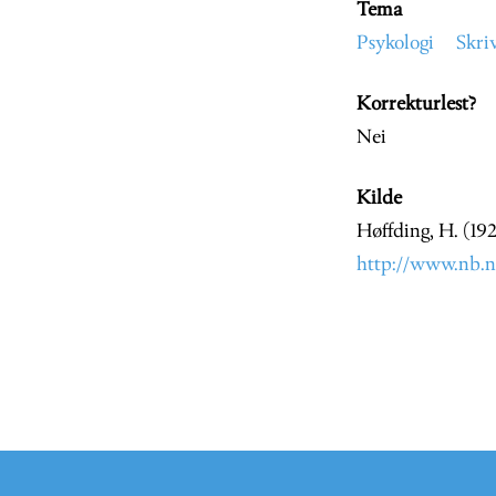
Tema
Psykologi
Skri
Korrekturlest?
Nei
Kilde
Høffding, H. (19
http://www.nb.