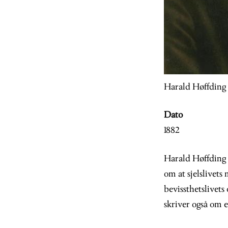
Harald Høffding 
Dato
1882
Harald Høffding 
om at sjelslivet
bevissthetslivets
skriver også om 