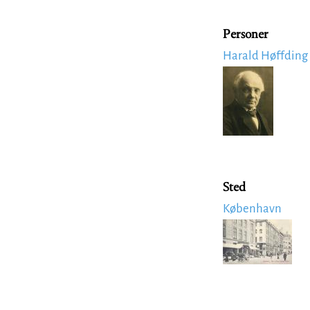
Personer
Harald Høffding
Image
Sted
København
Image