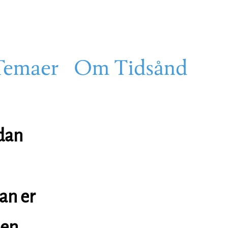
Temaer
Om Tidsånd
dan
an er
den