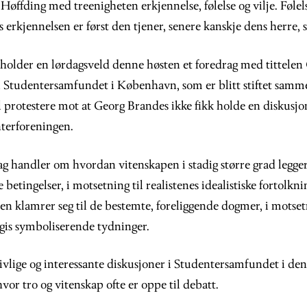
Høffding med treenigheten erkjennelse, følelse og vilje. Følels
rkjennelsen er først den tjener, senere kanskje dens herre, 
holder en lørdagsveld denne høsten et foredrag med tittelen
i Studentersamfundet i København, som er blitt stiftet samme
 protestere mot at Georg Brandes ikke fikk holde en diskusjon
nterforeningen.
ag handler om hvordan vitenskapen i stadig større grad legger
 betingelser, i motsetning til realistenes idealistiske fortolkn
ien klamrer seg til de bestemte, foreliggende dogmer, i motset
ogis symboliserende tydninger.
livlige og interessante diskusjoner i Studentersamfundet i den
vor tro og vitenskap ofte er oppe til debatt.