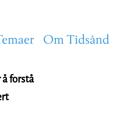
Temaer
Om Tidsånd
å forstå
ert