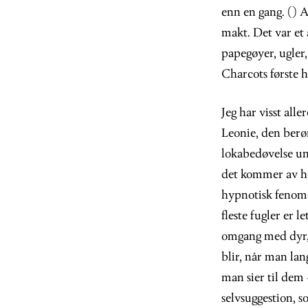
enn en gang. () 
makt. Det var et 
papegøyer, ugler, 
Charcots første h
Jeg har visst all
Leonie, den berø
lokabedøvelse und
det kommer av høy
hypnotisk fenomen
fleste fugler er 
omgang med dyr, 
blir, når man lan
man sier til dem 
selvsuggestion, s