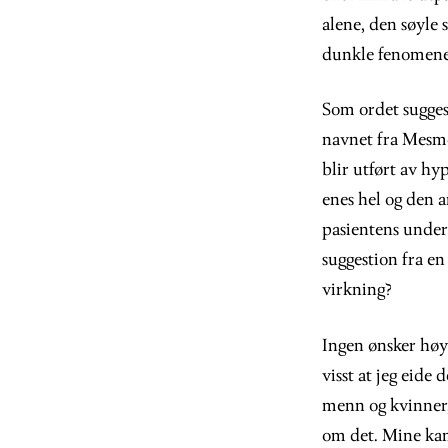
alene, den søyle
dunkle fenomene
Som ordet suggest
navnet fra Mesme
blir utført av h
enes hel og den 
pasientens under
suggestion fra en
virkning?
Ingen ønsker høye
visst at jeg eide
menn og kvinner, 
om det. Mine kam