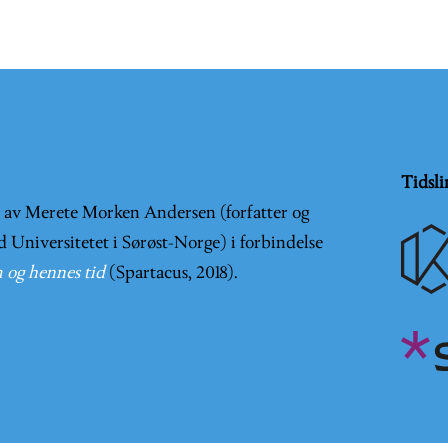
Tidsli
t av Merete Morken Andersen (forfatter og
d Universitetet i Sørøst-Norge) i forbindelse
 og hennes tid
(Spartacus, 2018).