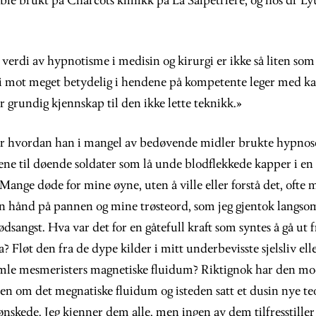
ble brukt på Charcots klinikk på La Salpêtrière, og hos dr Lyu
verdi av hypnotisme i medisin og kirurgi er ikke så liten so
t i mot meget betydelig i hendene på kompetente leger med ka
 grundig kjennskap til den ikke lette teknikk.»
 hvordan han i mangel av bedøvende midler brukte hypnose 
ene til døende soldater som lå unde blodflekkede kapper i en 
«Mange døde for mine øyne, uten å ville eller forstå det, ofte 
 hånd på pannen og mine trøsteord, som jeg gjentok langsomt
dsangst. Hva var det for en gåtefull kraft som syntes å gå ut
 Fløt den fra de dype kilder i mitt underbevisste sjelsliv elle
gamle mesmeristers magnetiske fluidum? Riktignok har den m
en om det megnatiske fluidum og isteden satt et dusin nye te
nskede. Jeg kjenner dem alle, men ingen av dem tilfresstiller