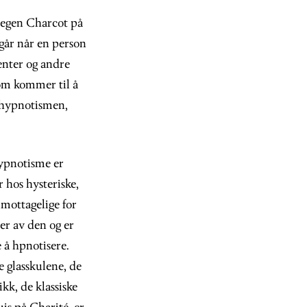
elegen Charcot på
egår når en person
ienter og andre
som kommer til å
 hypnotismen,
Hypnotisme er
 hos hysteriske,
imottagelige for
er av den og er
e å hpnotisere.
 glasskulene, de
kk, de klassiske