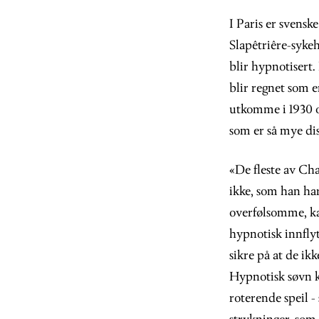
I Paris er svens
Slapêtriêre-sykeh
blir hypnotisert.
blir regnet som e
utkomme i 1930 o
som er så mye dis
«De fleste av Ch
ikke, som han ha
overfølsomme, kat
hypnotisk innflyt
sikre på at de ik
Hypnotisk søvn k
roterende speil -