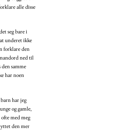
rklare alle disse
det seg bare i
at underet ikke
n forklare den
mmandord ned til
ns den samme
kke har noen
 barn har jeg
, unge og gamle,
et ofte med meg
nyttet den mer