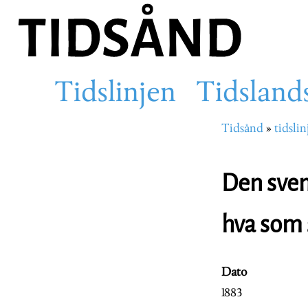
Hopp
til
hovedinnhold
Tidslinjen
Tidsland
Main
Tidsånd
tidslin
Navigasjons
navigation
Den sven
hva som 
Dato
1883