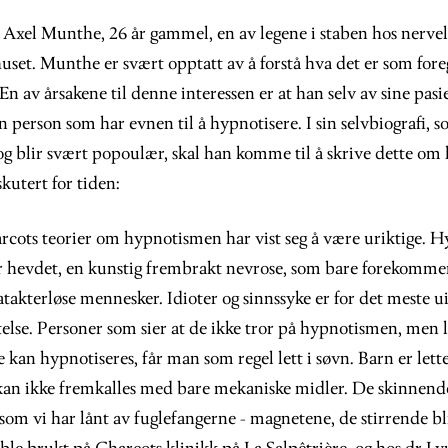
ke Axel Munthe, 26 år gammel, en av legene i staben hos nerv
uset. Munthe er svært opptatt av å forstå hva det er som for
 En av årsakene til denne interessen er at han selv av sine pas
n person som har evnen til å hypnotisere. I sin selvbiografi, 
g blir svært popoulær, skal han komme til å skrive dette om
kutert for tiden:
arcots teorier om hypnotismen har vist seg å være uriktige. 
r hevdet, en kunstig frembrakt nevrose, som bare forekommer
akterløse mennesker. Idioter og sinnssyke er for det meste u
else. Personer som sier at de ikke tror på hypnotismen, men l
ke kan hypnotiseres, får man som regel lett i søvn. Barn er lett
an ikke fremkalles med bare mekaniske midler. De skinnende
 som vi har lånt av fuglefangerne - magnetene, de stirrende bli