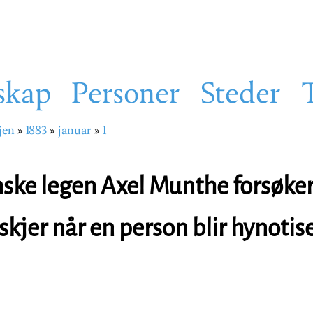
skap
Personer
Steder
jen
1883
januar
1
sti
ske legen Axel Munthe forsøker 
skjer når en person blir hynotis