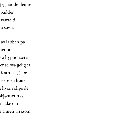
t jeg hadde denne
ilpadder
svarte til
yp søvn.
t av labben på
 her om
e å hypnotisere,
r selvfølgelig et
i Karnak. () De
tisere en høne. I
 hvor rolige de
 skjønner hva
å snakke om
 en annen virksom