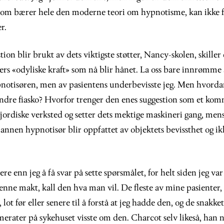
 som bærer hele den moderne teori om hypnotisme, kan ikke fo
r.
ion blir brukt av dets viktigste støtter, Nancy-skolen, skiller 
rs «odyliske kraft» som nå blir hånet. La oss bare innrømme 
ypnotisøren, men av pasientens underbevisste jeg. Men hvorda
andre fiasko? Hvorfor trenger den enes suggestion som et ko
jordiske verksted og setter dets mektige maskineri gang, me
 annen hypnotisør blir oppfattet av objektets bevissthet og i
re enn jeg å få svar på sette spørsmålet, for helt siden jeg var
 denne makt, kall den hva man vil. De fleste av mine pasienter
lot før eller senere til å forstå at jeg hadde den, og de snakk
erater på sykehuset visste om den. Charcot selv likeså, han 