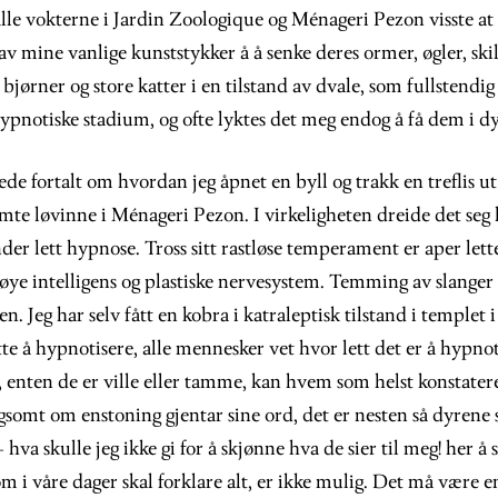
Alle vokterne i Jardin Zoologique og Ménageri Pezon visste a
av mine vanlige kunststykker å å senke deres ormer, øgler, sk
bjørner og store katter i en tilstand av dvale, som fullstendig 
ypnotiske stadium, og ofte lyktes det meg endog å få dem i d
erede fortalt om hvordan jeg åpnet en byll og trakk en treflis u
mte løvinne i Ménageri Pezon. I virkeligheten dreide det seg
er lett hypnose. Tross sitt rastløse temperament er aper lett
e intelligens og plastiske nervesystem. Temming av slanger e
. Jeg har selv fått en kobra i katraleptisk tilstand i templet 
lette å hypnotisere, alle mennesker vet hvor lett det er å hypno
enten de er ville eller tamme, kan hvem som helst konstatere
gsomt om enstoning gjentar sine ord, det er nesten så dyrene
- hva skulle jeg ikke gi for å skjønne hva de sier til meg! her 
om i våre dager skal forklare alt, er ikke mulig. Det må være