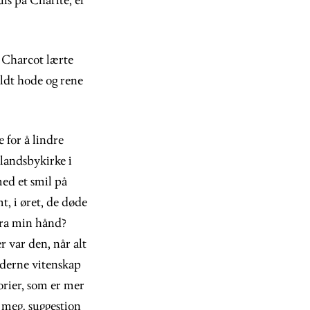
is på Charité, er
m Charcot lærte
ldt hode og rene
for å lindre
landsbykirke i
med et smil på
, i øret, de døde
 fra min hånd?
r var den, når alt
oderne vitenskap
orier, som er mer
 meg. suggestion