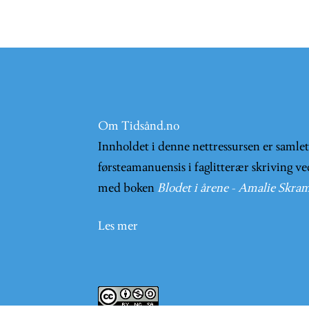
Om Tidsånd.no
Innholdet i denne nettressursen er samle
førsteamanuensis i faglitterær skriving ve
med boken
Blodet i årene - Amalie Skram
Les mer