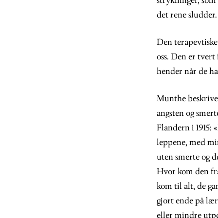
strykninger, som 
det rene sludder.
Den terapevtiske 
oss. Den er tver
hender når de har
Munthe beskriver
angsten og smert
Flandern i 1915: 
leppene, med min
uten smerte og dø
Hvor kom den fra?
kom til alt, de 
gjort ende på lær
eller mindre utpø