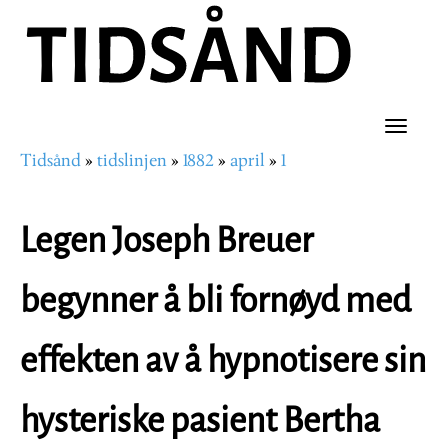
Hopp
til
hovedinnhold
Toggle
Tidsånd
tidslinjen
1882
april
1
naviga
Navigasjonssti
Legen Joseph Breuer
begynner å bli fornøyd med
effekten av å hypnotisere sin
hysteriske pasient Bertha