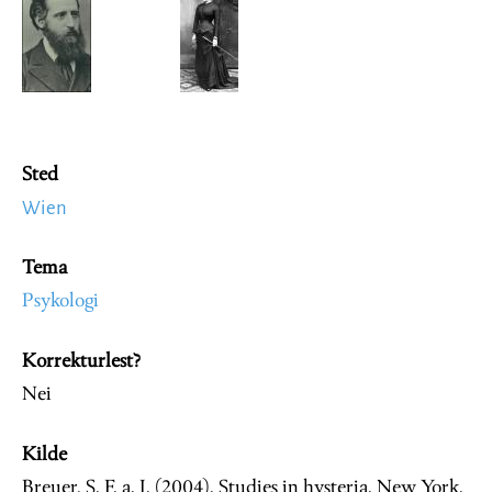
Sted
Wien
Tema
Psykologi
Korrekturlest?
Nei
Kilde
Breuer, S. F. a. J. (2004). Studies in hysteria. New York.