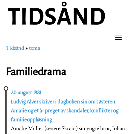
Hopp
til
hovedinnhold
Toggle
Tidsånd
tema
naviga
Navigasjonssti
Familiedrama
20 august 1881
Ludvig Alver skriver i dagboken sin om søsteren
Amalie og et år preget av skandaler, konflikter og
familieoppløsning
Amalie Müller (senere Skram) sin yngre bror, Johan