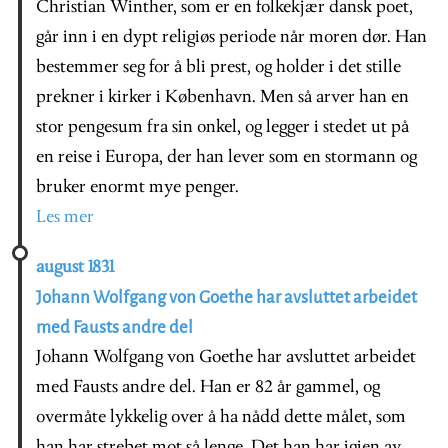
Christian Winther, som er en folkekjær dansk poet,
går inn i en dypt religiøs periode når moren dør. Han
bestemmer seg for å bli prest, og holder i det stille
prekner i kirker i København. Men så arver han en
stor pengesum fra sin onkel, og legger i stedet ut på
en reise i Europa, der han lever som en stormann og
bruker enormt mye penger.
Les mer
august 1831
Johann Wolfgang von Goethe har avsluttet arbeidet
med Fausts andre del
Johann Wolfgang von Goethe har avsluttet arbeidet
med Fausts andre del. Han er 82 år gammel, og
overmåte lykkelig over å ha nådd dette målet, som
han har strebet mot så lenge. Det han har igjen av