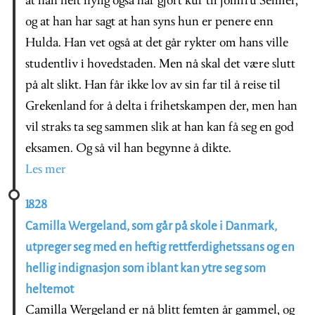
at han helt nylig også har gjort kur til jomfru Selmer,
og at han har sagt at han syns hun er penere enn
Hulda. Han vet også at det går rykter om hans ville
studentliv i hovedstaden. Men nå skal det være slutt
på alt slikt. Han får ikke lov av sin far til å reise til
Grekenland for å delta i frihetskampen der, men han
vil straks ta seg sammen slik at han kan få seg en god
eksamen. Og så vil han begynne å dikte.
Les mer
1828
Camilla Wergeland, som går på skole i Danmark,
utpreger seg med en heftig rettferdighetssans og en
hellig indignasjon som iblant kan ytre seg som
heltemot
Camilla Wergeland er nå blitt femten år gammel, og