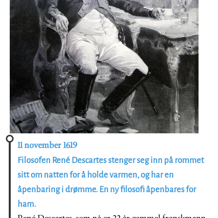
11 november 1619
Filosofen René Descartes stenger seg inn på rommet
sitt om natten for å holde varmen, og har en
åpenbaring i drømme. En ny filosofi åpenbares for
ham.