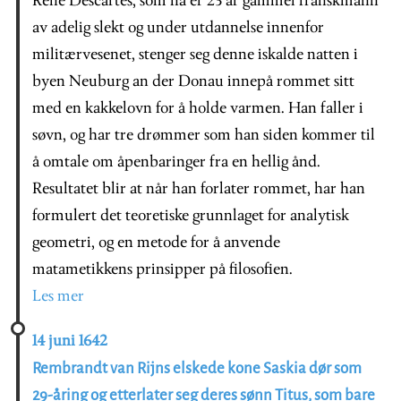
René Descartes, som nå er 23 år gammel franskmann
av adelig slekt og under utdannelse innenfor
militærvesenet, stenger seg denne iskalde natten i
byen Neuburg an der Donau innepå rommet sitt
med en kakkelovn for å holde varmen. Han faller i
søvn, og har tre drømmer som han siden kommer til
å omtale om åpenbaringer fra en hellig ånd.
Resultatet blir at når han forlater rommet, har han
formulert det teoretiske grunnlaget for analytisk
geometri, og en metode for å anvende
matametikkens prinsipper på filosofien.
Les mer
14 juni 1642
Rembrandt van Rijns elskede kone Saskia dør som
29-åring og etterlater seg deres sønn Titus, som bare