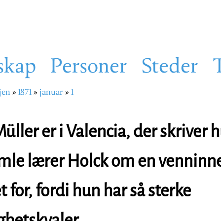
skap
Personer
Steder
jen
1871
januar
1
sti
ller er i Valencia, der skriver 
gamle lærer Holck om en venninn
for, fordi hun har så sterke
ghetskvaler