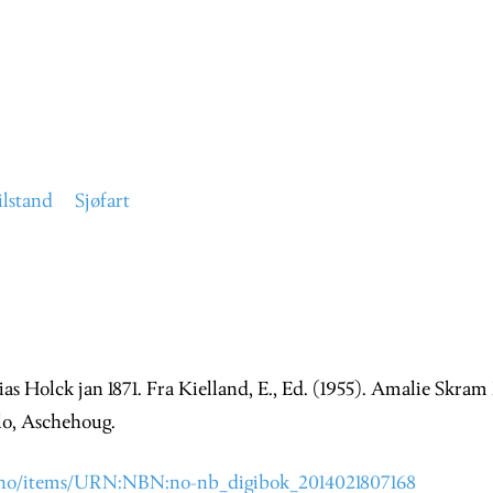
ilstand
Sjøfart
ias Holck jan 1871. Fra Kielland, E., Ed. (1955). Amalie Skra
slo, Aschehoug.
.no/items/URN:NBN:no-nb_digibok_2014021807168