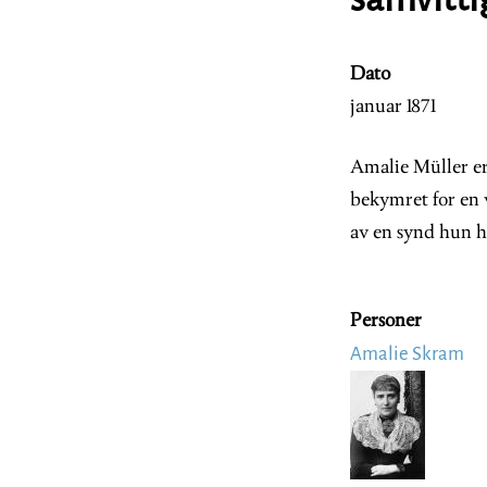
Dato
januar 1871
Amalie Müller er
bekymret for en v
av en synd hun h
Personer
Amalie Skram
Image