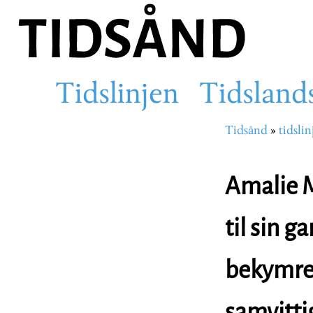
Hopp
til
hovedinnhold
Tidslinjen
Tidsland
Main
Tidsånd
tidslin
Navigasjons
navigation
Amalie Mü
til sin 
bekymret 
samvitti