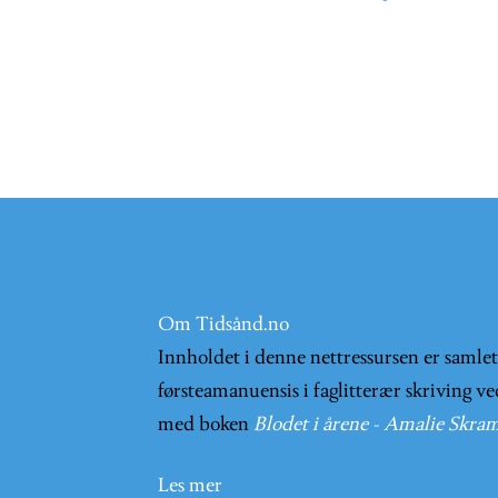
Om Tidsånd.no
Innholdet i denne nettressursen er samle
førsteamanuensis i faglitterær skriving ve
med boken
Blodet i årene - Amalie Skram
Les mer