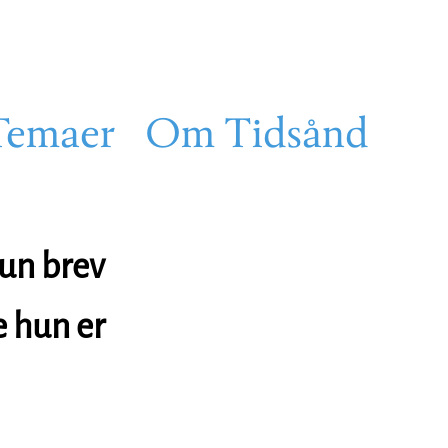
Temaer
Om Tidsånd
hun brev
e hun er