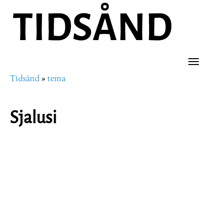
Hopp
til
hovedinnhold
Toggle
Tidsånd
tema
naviga
Navigasjonssti
Sjalusi