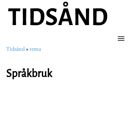
Hopp
til
hovedinnhold
Toggle
Tidsånd
tema
naviga
Navigasjonssti
Språkbruk