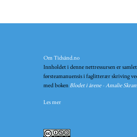
Om Tidsånd.no
Innholdet i denne nettressursen er samle
førsteamanuensis i faglitterær skriving ve
med boken
Blodet i årene - Amalie Skram
Les mer