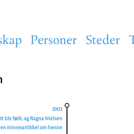
skap
Personer
Steder
n
1903
ett ble født, og Ragna Nielsen
r en minneartikkel om henne