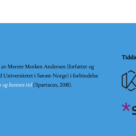
Tidsli
t av Merete Morken Andersen (forfatter og
d Universitetet i Sørøst-Norge) i forbindelse
 og hennes tid
(Spartacus, 2018).