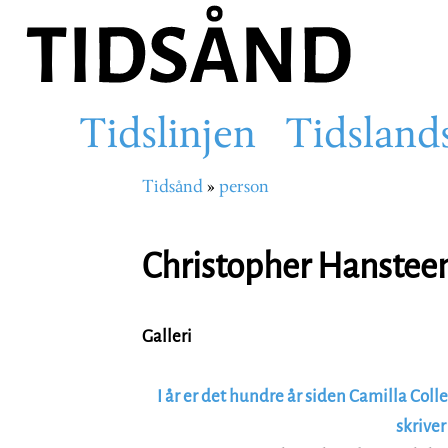
Hopp
til
hovedinnhold
Tidslinjen
Tidsland
Main
Tidsånd
person
Navigasjonssti
navigation
Christopher Hanstee
Galleri
I år er det hundre år siden Camilla Coll
skrive