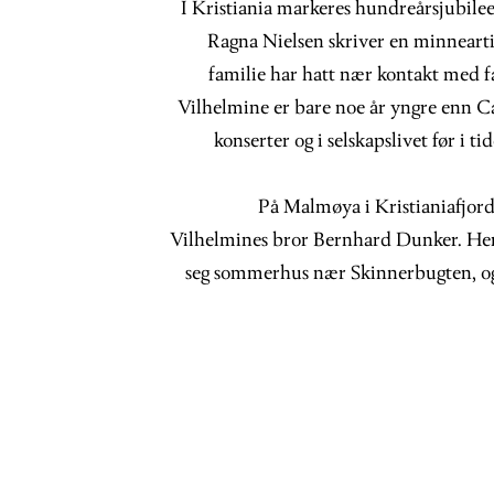
I Kristiania markeres hundreårsjubileet
Ragna Nielsen skriver en minneart
familie har hatt nær kontakt med 
Vilhelmine er bare noe år yngre enn Ca
konserter og i selskapslivet før i t
På Malmøya i Kristianiafjord
Vilhelmines bror Bernhard Dunker. Henn
seg sommerhus nær Skinnerbugten, og