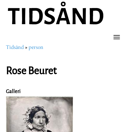
Hopp
til
hovedinnhold
Toggle
Tidsånd
person
naviga
Navigasjonssti
Rose Beuret
Galleri