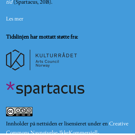
tid
(Spartacus, 2018).
Les mer
Tidslinjen har mottatt støtte fra:
Innholder på nettsiden er lisensieret under en
Creative
Commons Navngivelse-IkkeKommersiell-