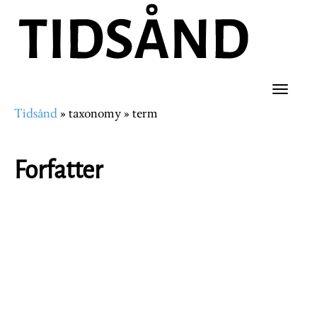
Hopp
til
hovedinnhold
Toggle
Tidsånd
taxonomy
term
naviga
Navigasjonssti
Forfatter