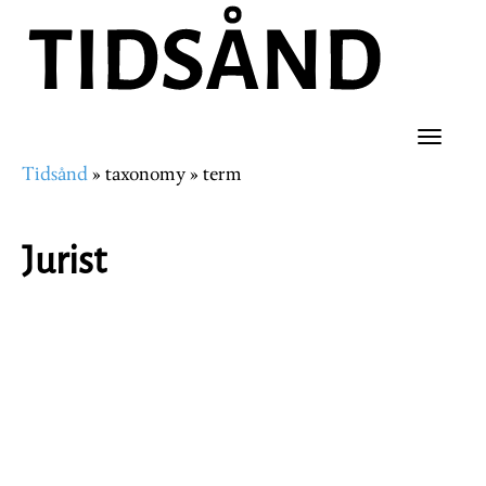
Hopp
til
hovedinnhold
Toggle
Tidsånd
taxonomy
term
naviga
Navigasjonssti
Jurist