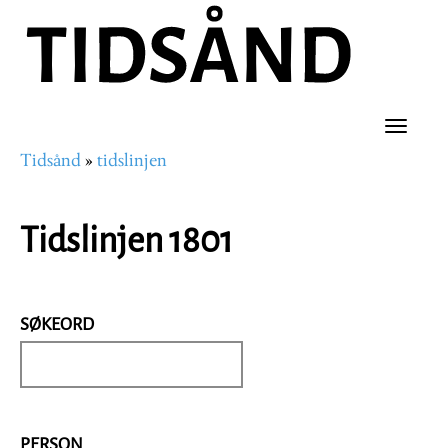
Hopp
til
hovedinnhold
Toggle
Tidsånd
tidslinjen
naviga
Navigasjonssti
Tidslinjen 1801
SØKEORD
PERSON