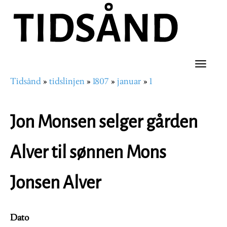
Hopp
til
hovedinnhold
Toggle
Tidsånd
tidslinjen
1807
januar
1
naviga
Navigasjonssti
Jon Monsen selger gården
Alver til sønnen Mons
Jonsen Alver
Dato