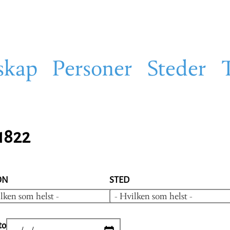
skap
Personer
Steder
1822
ON
STED
lken som helst -
- Hvilken som helst -
to
DATE