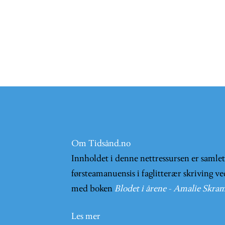
Om Tidsånd.no
Innholdet i denne nettressursen er samle
førsteamanuensis i faglitterær skriving ve
med boken
Blodet i årene - Amalie Skram
Les mer