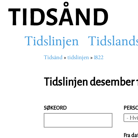
Hopp
til
hovedinnhold
Tidslinjen
Tidsland
Main
Tidsånd
tidslinjen
1822
Navigasjonssti
navigation
Tidslinjen desember 
SØKEORD
PERS
- Hvi
Fra da