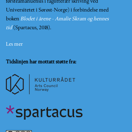
førsteamanuensis i faglitterær skriving ved
Universitetet i Sørøst-Norge) i forbindelse med
boken
Blodet i årene - Amalie Skram og hennes
tid
(Spartacus, 2018).
Les mer
Tidslinjen har mottatt støtte fra: