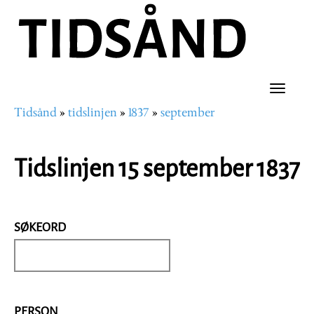
Hopp
til
hovedinnhold
Toggle
Tidsånd
tidslinjen
1837
september
naviga
Navigasjonssti
Tidslinjen 15 september 1837
SØKEORD
PERSON