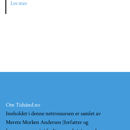
Les mer
Om Tidsånd.no
Innholdet i denne nettressursen er samlet av
Merete Morken Andersen (forfatter og