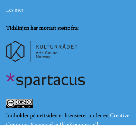
Les mer
Tidslinjen har mottatt støtte fra:
Innholder på nettsiden er lisensieret under en
Creative
Commons Navngivelse-IkkeKommersiell-
DelPåSammeVilkår 4.0 Internasjonal lisens
.