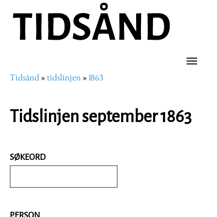
Hopp
til
hovedinnhold
Toggle
Tidsånd
tidslinjen
1863
naviga
Navigasjonssti
Tidslinjen september 1863
SØKEORD
PERSON