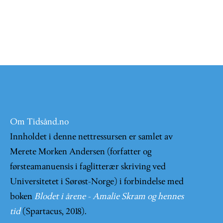
Om Tidsånd.no
Innholdet i denne nettressursen er samlet av
Merete Morken Andersen (forfatter og
førsteamanuensis i faglitterær skriving ved
Universitetet i Sørøst-Norge) i forbindelse med
boken
Blodet i årene - Amalie Skram og hennes
tid
(Spartacus, 2018).