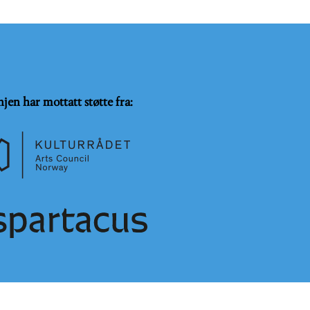
njen har mottatt støtte fra:
SammeVilkår 4.0 Internasjonal lisens
.