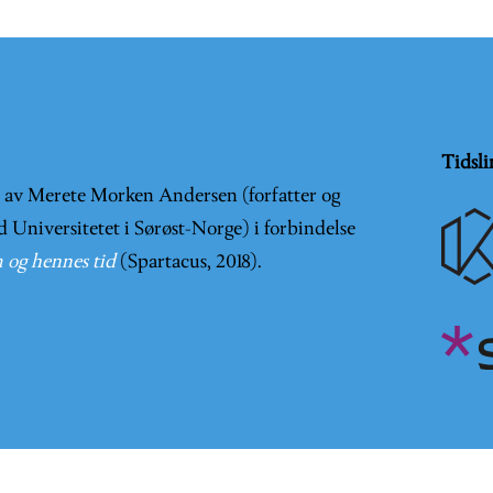
Tidsli
t av Merete Morken Andersen (forfatter og
d Universitetet i Sørøst-Norge) i forbindelse
 og hennes tid
(Spartacus, 2018).
er en
Creative Commons Navngivelse-IkkeKommersiell-DelPå