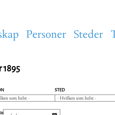
skap
Personer
Steder
r 1895
ON
STED
lken som helst -
- Hvilken som helst -
to
DATE