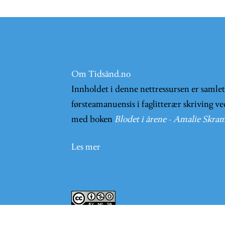
Om Tidsånd.no
Innholdet i denne nettressursen er samle
førsteamanuensis i faglitterær skriving ve
med boken
Blodet i årene - Amalie Skram
Les mer
Innholder på nettsiden er lisensieret und