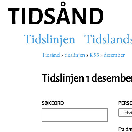
Hopp
til
hovedinnhold
Tidslinjen
Tidsland
Main
Tidsånd
tidslinjen
1895
desember
Navigasjonssti
navigation
Tidslinjen 1 desembe
SØKEORD
PERS
- Hvi
Fra da