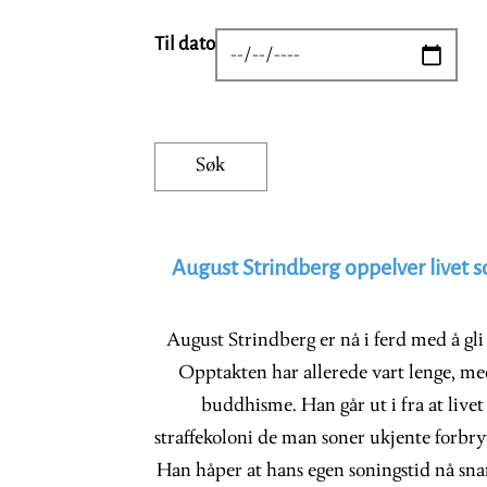
Til dato
DATE
August Strindberg oppelver livet 
August Strindberg er nå i ferd med å gli o
Opptakten har allerede vart lenge, m
buddhisme. Han går ut i fra at livet 
straffekoloni de man soner ukjente forbryt
Han håper at hans egen soningstid nå sna