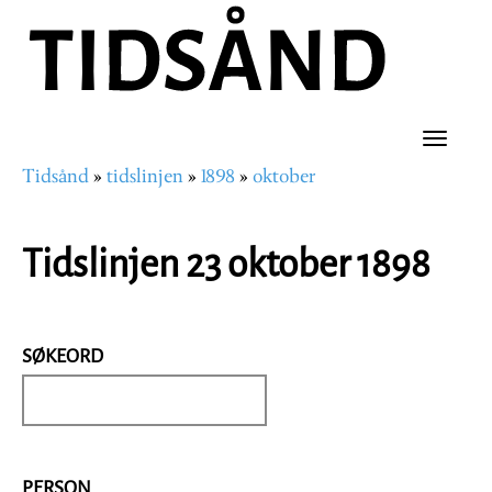
Hopp
til
hovedinnhold
Toggle
Tidsånd
tidslinjen
1898
oktober
naviga
Navigasjonssti
Tidslinjen 23 oktober 1898
SØKEORD
PERSON