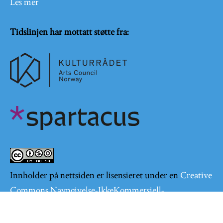
Les mer
Tidslinjen har mottatt støtte fra:
Innholder på nettsiden er lisensieret under en
Creative
Commons Navngivelse-IkkeKommersiell-
DelPåSammeVilkår 4.0 Internasjonal lisens
.