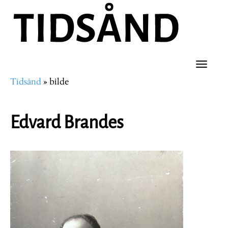
Hopp
til
hovedinnhold
Toggle
Tidsånd
bilde
naviga
Navigasjonssti
Edvard Brandes
Image