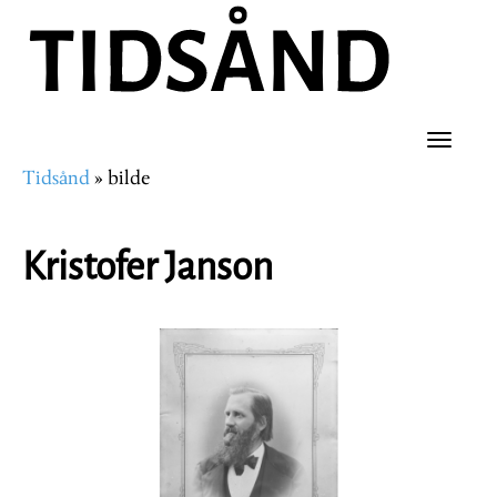
Hopp
til
hovedinnhold
Toggle
Tidsånd
bilde
naviga
Navigasjonssti
Kristofer Janson
Image