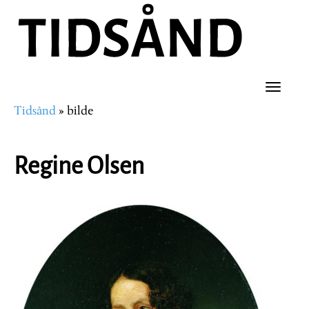
Hopp
til
hovedinnhold
Toggle
Tidsånd
bilde
naviga
Navigasjonssti
Regine Olsen
Image