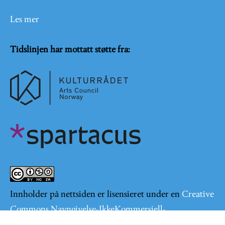
Les mer
Tidslinjen har mottatt støtte fra:
Innholder på nettsiden er lisensieret under en
Creative
Commons Navngivelse-IkkeKommersiell-
DelPåSammeVilkår 4.0 Internasjonal lisens
.