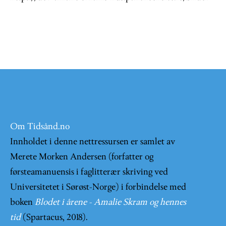
Om Tidsånd.no
Innholdet i denne nettressursen er samlet av
Merete Morken Andersen (forfatter og
førsteamanuensis i faglitterær skriving ved
Universitetet i Sørøst-Norge) i forbindelse med
boken
Blodet i årene - Amalie Skram og hennes
tid
(Spartacus, 2018).