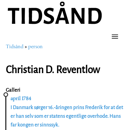
Hopp
til
hovedinnhold
Toggle
Tidsånd
person
naviga
Navigasjonssti
Christian D. Reventlow
Galleri
april 1784
I Danmark sørger 16.-åringen prins Frederik for at det
er han selv som er statens egentlige overhode. Hans
far kongen er sinnssyk.