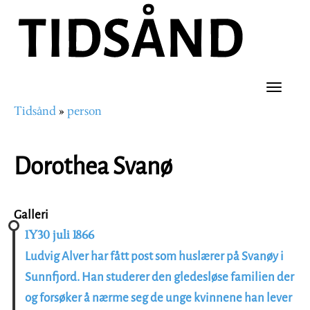
Hopp
til
hovedinnhold
Toggle
Tidsånd
person
naviga
Navigasjonssti
Dorothea Svanø
Galleri
1Y30 juli 1866
Ludvig Alver har fått post som huslærer på Svanøy i
Sunnfjord. Han studerer den gledesløse familien der
og forsøker å nærme seg de unge kvinnene han lever