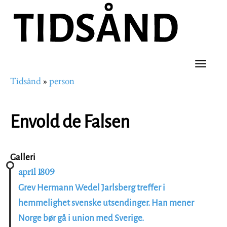
Hopp
til
hovedinnhold
Toggle
Tidsånd
person
naviga
Navigasjonssti
Envold de Falsen
Galleri
april 1809
Grev Hermann Wedel Jarlsberg treffer i
hemmelighet svenske utsendinger. Han mener
Norge bør gå i union med Sverige.