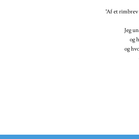
"
Af et rimbrev
Jeg un
og 
og hv