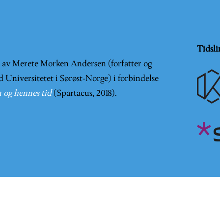
Tidsli
t av Merete Morken Andersen (forfatter og
d Universitetet i Sørøst-Norge) i forbindelse
 og hennes tid
(Spartacus, 2018).
er en
Creative Commons Navngivelse-IkkeKommersiell-DelPå