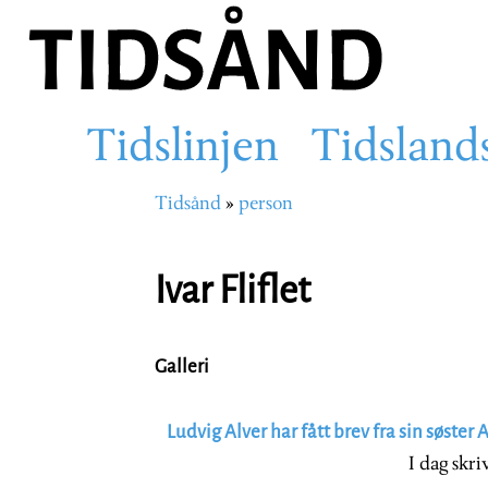
Hopp
til
hovedinnhold
Tidslinjen
Tidsland
Main
Tidsånd
person
Navigasjonssti
navigation
Ivar Fliflet
Galleri
Ludvig Alver har fått brev fra sin søster
I dag skr