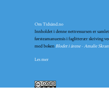
Om Tidsånd.no
Innholdet i denne nettressursen er samle
førsteamanuensis i faglitterær skriving ve
med boken
Blodet i årene - Amalie Skram
Les mer
Innholder på nettsiden er lisensieret und