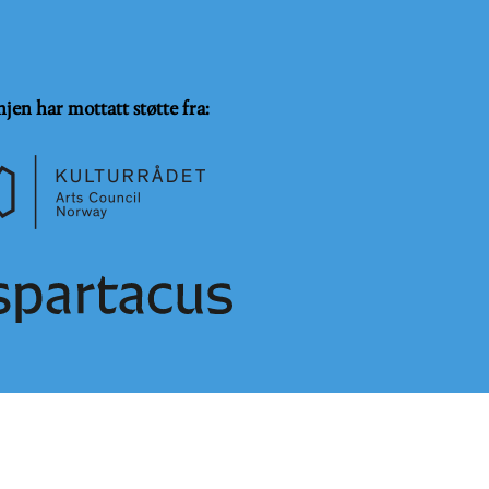
njen har mottatt støtte fra:
SammeVilkår 4.0 Internasjonal lisens
.
Logg på