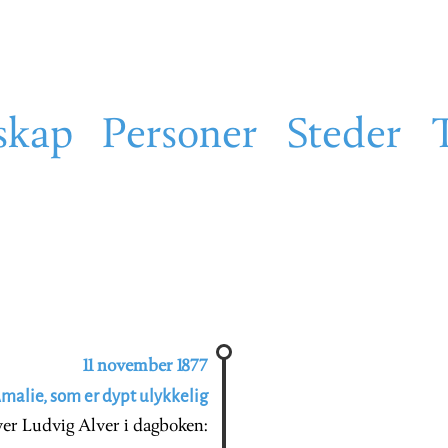
skap
Personer
Steder
11 november 1877
 Amalie, som er dypt ulykkelig
iver Ludvig Alver i dagboken: