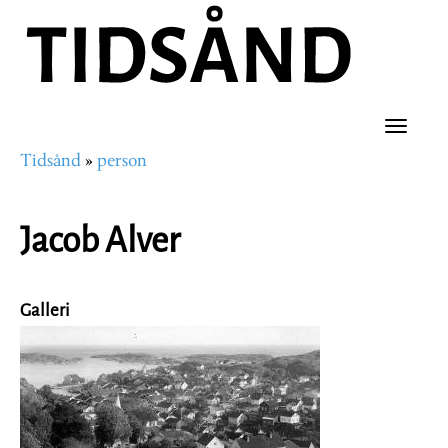
Hopp
til
hovedinnhold
Toggle
Tidsånd
person
naviga
Navigasjonssti
Jacob Alver
Galleri