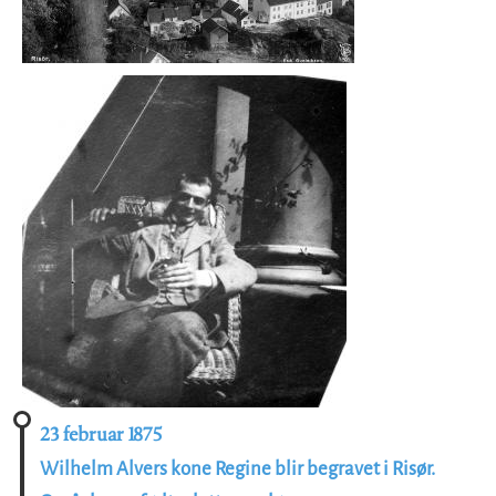
23 februar 1875
Wilhelm Alvers kone Regine blir begravet i Risør.