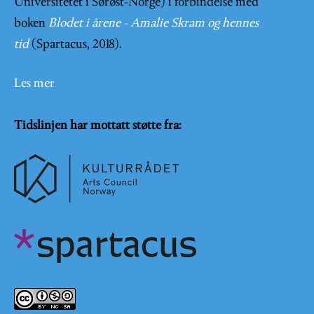
Universitetet i Sørøst-Norge) i forbindelse med
boken
Blodet i årene - Amalie Skram og hennes
tid
(Spartacus, 2018).
Les mer
Tidslinjen har mottatt støtte fra: