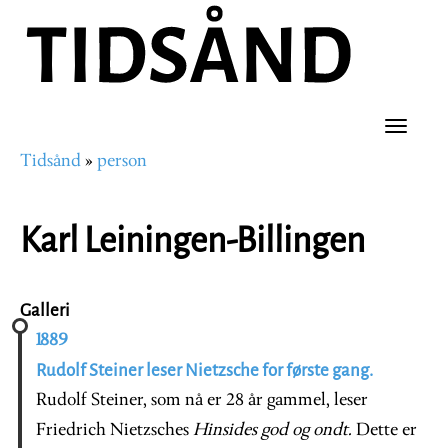
Hopp
til
hovedinnhold
Toggle
Tidsånd
person
naviga
Navigasjonssti
Karl Leiningen-Billingen
Galleri
1889
Rudolf Steiner leser Nietzsche for første gang.
Rudolf Steiner, som nå er 28 år gammel, leser
Friedrich Nietzsches
Hinsides god og ondt.
Dette er