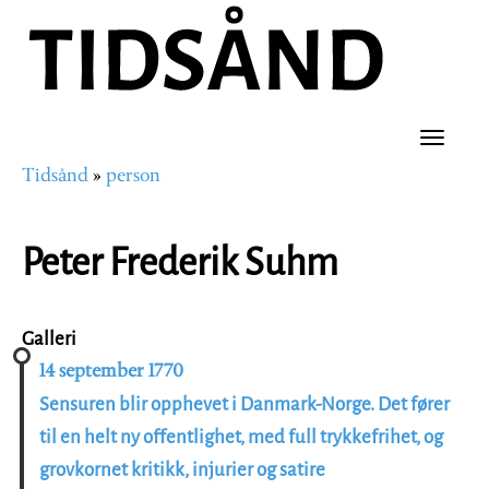
Hopp
til
hovedinnhold
Toggle
Tidsånd
person
naviga
Navigasjonssti
Peter Frederik Suhm
Galleri
14 september 1770
Sensuren blir opphevet i Danmark-Norge. Det fører
til en helt ny offentlighet, med full trykkefrihet, og
grovkornet kritikk, injurier og satire