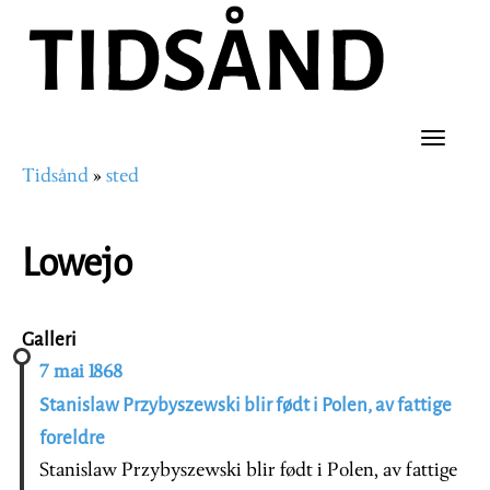
Hopp
til
hovedinnhold
Toggle
Tidsånd
sted
naviga
Navigasjonssti
Lowejo
Galleri
7 mai 1868
Stanislaw Przybyszewski blir født i Polen, av fattige
foreldre
Stanislaw Przybyszewski blir født i Polen, av fattige