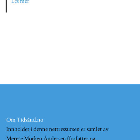
Les mer
Om Tidsånd.no
Innholdet i denne nettressursen er samlet av
Merete Morken Andersen (forfatter og