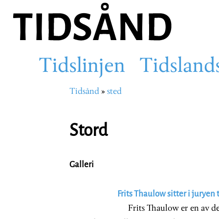
Hopp
til
hovedinnhold
Tidslinjen
Tidsland
Main
Tidsånd
sted
Navigasjonssti
navigation
Stord
Galleri
Frits Thaulow sitter i juryen 
Frits Thaulow er en av de