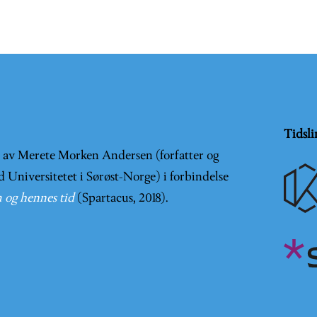
Tidsli
t av Merete Morken Andersen (forfatter og
d Universitetet i Sørøst-Norge) i forbindelse
 og hennes tid
(Spartacus, 2018).