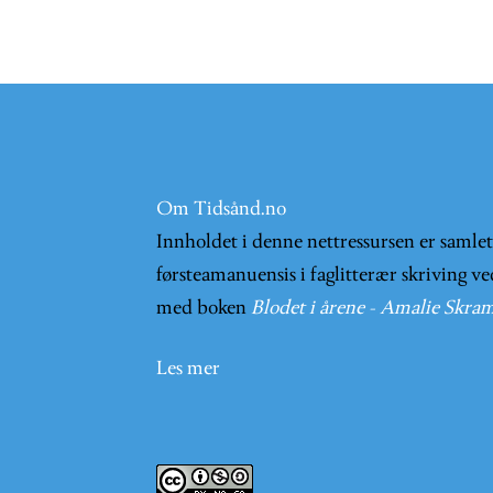
Om Tidsånd.no
Innholdet i denne nettressursen er samle
førsteamanuensis i faglitterær skriving ve
med boken
Blodet i årene - Amalie Skram
Les mer