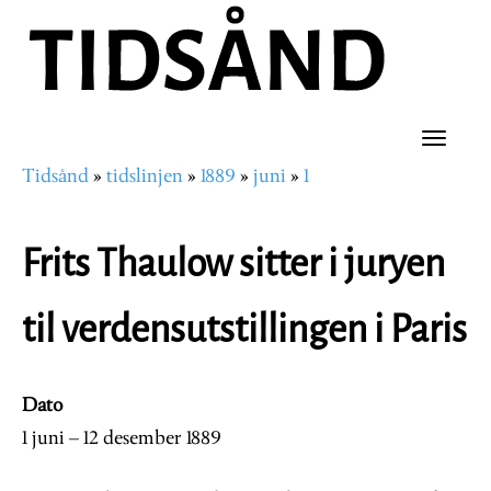
Hopp
til
hovedinnhold
Toggle
Tidsånd
tidslinjen
1889
juni
1
naviga
Navigasjonssti
Frits Thaulow sitter i juryen
til verdensutstillingen i Paris
Dato
1 juni – 12 desember 1889