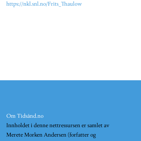
https://nkl.snl.no/Frits_Thaulow
Om Tidsånd.no
Innholdet i denne nettressursen er samlet av
Merete Morken Andersen (forfatter og