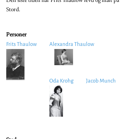
Den siste tiden har Frits Thaulow levd og malt på
Stord.
Personer
Frits Thaulow
Alexandra Thaulow
Image
Image
Oda Krohg
Jacob Munch
Image