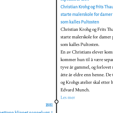
Christian Krohg og Frits Tha
starte malerskole for damer p
som kalles Pultosten
Christian Krohg og Frits Th
starte malerskole for damer p
som kalles Pultosten.
En av Christians elever kom
kommer hun til å være separ
tyve år gammel, og forlovet
åtte år eldre enn henne. De 
og Krohgs atelier skal etter h
Edvard Munch.
Les mer
1881
nettopp klippet pannelugg. I