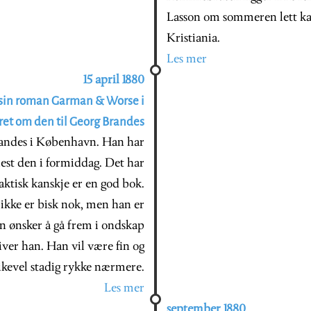
Lasson om sommeren lett kan
Kristiania.
Les mer
15 april 1880
 sin roman Garman & Worse i
tret om den til Georg Brandes
randes i København. Han har
lest den i formiddag. Det har
ktisk kanskje er en god bok.
ikke er bisk nok, men han er
n ønsker å gå frem i ondskap
river han. Han vil være fin og
likevel stadig rykke nærmere.
Les mer
september 1880