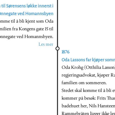
 til Sørensens løkke innerst i
ønnegate ved Homannsbyen
omme til å bli kjent som Oda
ilien fra Kongens gate 15 til
Grønnegate ved Homannsbyen.
Les mer
1876
Oda Lassons far kjøper so
Oda Krohg (Otthilia Lasson)
regjeringsadvokat, kjøper 
familien om sommeren.
Stedet skal komme til å bli
kommer på besøk: Frits Thau
badehuet her, Nils Hansteen
Rammebråten ligger ikke len