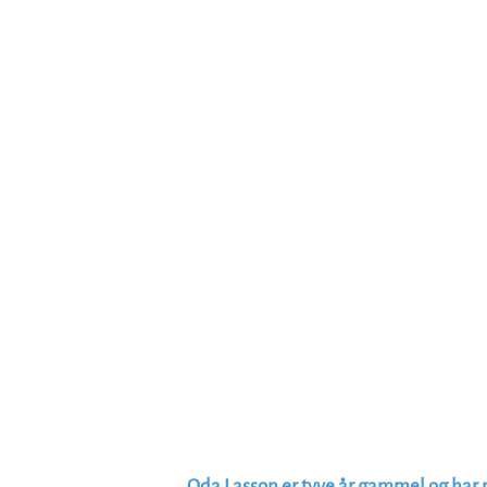
Oda Lasson er tyve år gammel og har 