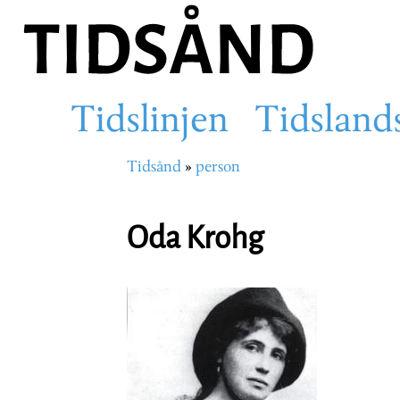
Hopp
til
hovedinnhold
Tidslinjen
Tidsland
Main
Tidsånd
person
Navigasjonssti
navigation
Oda Krohg
Portrettbilde