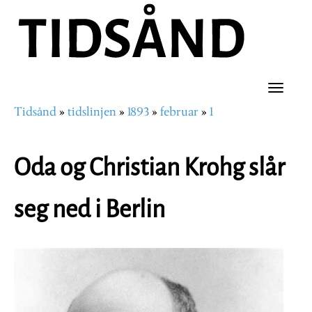
Hopp
til
hovedinnhold
Toggle
Tidsånd
tidslinjen
1893
februar
1
naviga
Navigasjonssti
Oda og Christian Krohg slår
seg ned i Berlin
Image