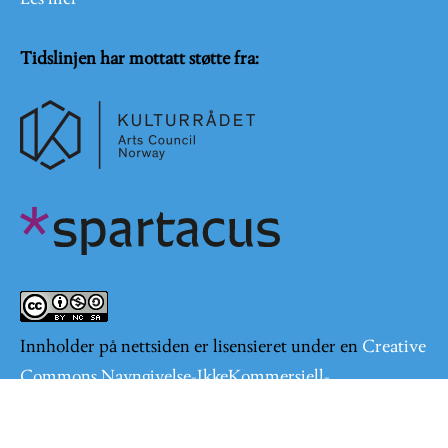
Tidslinjen har mottatt støtte fra:
Innholder på nettsiden er lisensieret under en
Creative
Commons Navngivelse-IkkeKommersiell-
DelPåSammeVilkår 4.0 Internasjonal lisens
.