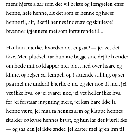
mens hjerte slaar som det vil briste og længselen efter
henne, hele henne, alt det som er henne og hører
henne til, alt, liketil hennes inderste og skjuleste!
brænner igjennem mei som fortærende ill...
Har hun mærket hvordan det er gaat? — jei vet det
ikke. Men pludseli tar hun me begge sine dejlie hænder
om hode mit og klapper mei bløtt ned over haare og
kinne, og rejser sei lempeli op i sittende stilling, og ser
paa mei me underli kjærlie øjne, og sier noe til mei, jei
vet ikke hva, og jei svarer noe, jei vet heller ikke hva,
for jei forstaar ingenting mere, jei kan bare ikke la
henne være, jei maa ta hennes arm og klappe hennes
skulder og kysse hennes bryst, og hun lar det kjærli ske
— og saa kan jei ikke andet: jei kaster mei igjen inn til