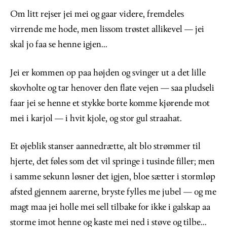
Om litt rejser jei mei og gaar videre, fremdeles
virrende me hode, men lissom trøstet allikevel — jei
skal jo faa se henne igjen...
Jei er kommen op paa højden og svinger ut a det lille
skovholte og tar henover den flate vejen — saa pludseli
faar jei se henne et stykke borte komme kjørende mot
mei i karjol — i hvit kjole, og stor gul straahat.
Et øjeblik stanser aannedrætte, alt blo strømmer til
hjerte, det føles som det vil springe i tusinde filler; men
i samme sekunn løsner det igjen, bloe sætter i stormløp
afsted gjennem aarerne, bryste fylles me jubel — og me
magt maa jei holle mei sell tilbake for ikke i galskap aa
storme imot henne og kaste mei ned i støve og tilbe...