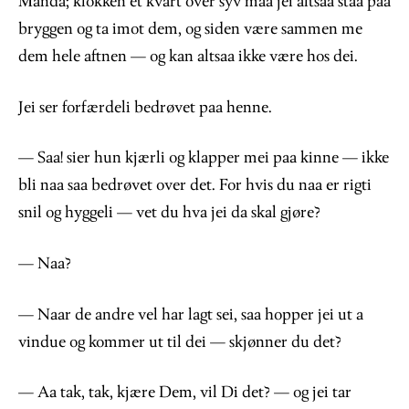
Manda; klokken et kvart over syv maa jei altsaa staa paa
bryggen og ta imot dem, og siden være sammen me
dem hele aftnen — og kan altsaa ikke være hos dei.
Jei ser forfærdeli bedrøvet paa henne.
— Saa! sier hun kjærli og klapper mei paa kinne — ikke
bli naa saa bedrøvet over det. For hvis du naa er rigti
snil og hyggeli — vet du hva jei da skal gjøre?
— Naa?
— Naar de andre vel har lagt sei, saa hopper jei ut a
vindue og kommer ut til dei — skjønner du det?
— Aa tak, tak, kjære Dem, vil Di det? — og jei tar