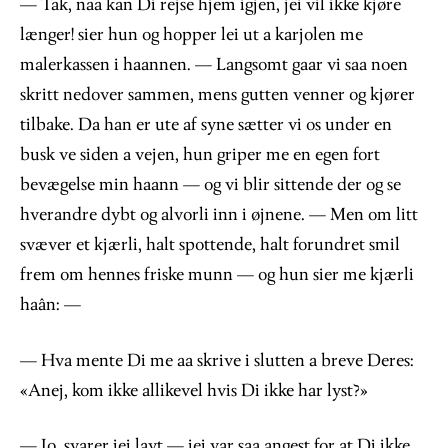
— Tak, naa kan Di rejse hjem igjen, jei vil ikke kjøre
længer! sier hun og hopper lei ut a karjolen me
malerkassen i haannen. — Langsomt gaar vi saa noen
skritt nedover sammen, mens gutten venner og kjører
tilbake. Da han er ute af syne sætter vi os under en
busk ve siden a vejen, hun griper me en egen fort
bevægelse min haann — og vi blir sittende der og se
hverandre dybt og alvorli inn i øjnene. — Men om litt
svæver et kjærli, halt spottende, halt forundret smil
frem om hennes friske munn — og hun sier me kjærli
haân: —
— Hva mente Di me aa skrive i slutten a breve Deres:
«Anej, kom ikke allikevel hvis Di ikke har lyst?»
— Jo, svarer jei lavt — jei var saa angest for at Di ikke