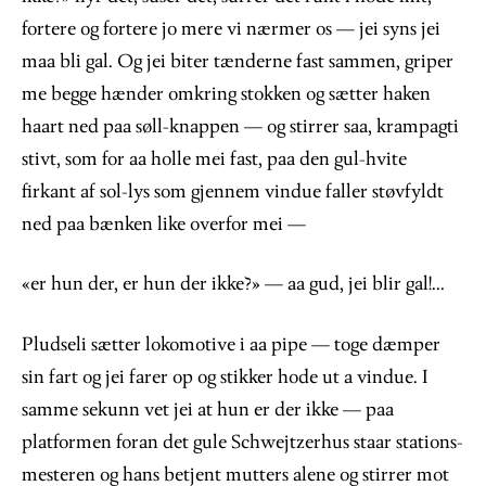
fortere og fortere jo mere vi nærmer os — jei syns jei
maa bli gal. Og jei biter tænderne fast sammen, griper
me begge hænder omkring stokken og sætter haken
haart ned paa søll-knappen — og stirrer saa, krampagti
stivt, som for aa holle mei fast, paa den gul-hvite
firkant af sol-lys som gjennem vindue faller støvfyldt
ned paa bænken like overfor mei —
«er hun der, er hun der ikke?» — aa gud, jei blir gal!...
Pludseli sætter lokomotive i aa pipe — toge dæmper
sin fart og jei farer op og stikker hode ut a vindue. I
samme sekunn vet jei at hun er der ikke — paa
platformen foran det gule Schwejtzerhus staar stations-
mesteren og hans betjent mutters alene og stirrer mot