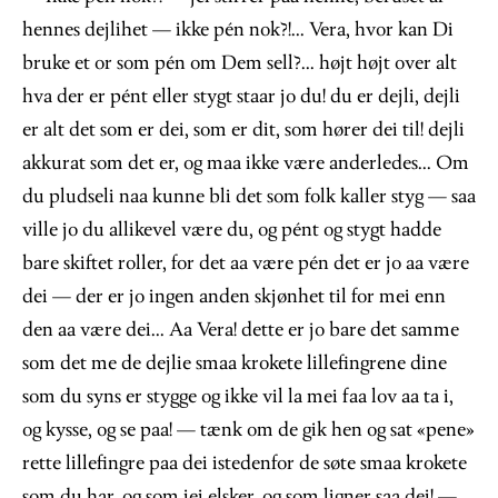
hennes dejlihet — ikke pén nok?!... Vera, hvor kan Di
bruke et or som pén om Dem sell?... højt højt over alt
hva der er pént eller stygt staar jo du! du er dejli, dejli
er alt det som er dei, som er dit, som hører dei til! dejli
akkurat som det er, og maa ikke være anderledes... Om
du pludseli naa kunne bli det som folk kaller styg — saa
ville jo du allikevel være du, og pént og stygt hadde
bare skiftet roller, for det aa være pén det er jo aa være
dei — der er jo ingen anden skjønhet til for mei enn
den aa være dei... Aa Vera! dette er jo bare det samme
som det me de dejlie smaa krokete lillefingrene dine
som du syns er stygge og ikke vil la mei faa lov aa ta i,
og kysse, og se paa! — tænk om de gik hen og sat «pene»
rette lillefingre paa dei istedenfor de søte smaa krokete
som du har, og som jei elsker, og som ligner saa dei! —