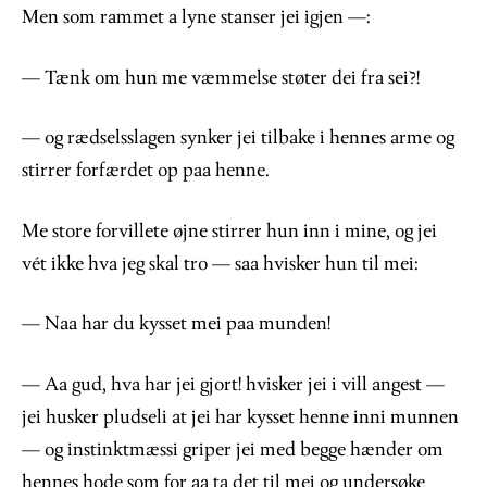
Men som rammet a lyne stanser jei igjen —:
— Tænk om hun me væmmelse støter dei fra sei?!
— og rædselsslagen synker jei tilbake i hennes arme og
stirrer forfærdet op paa henne.
Me store forvillete øjne stirrer hun inn i mine, og jei
vét ikke hva jeg skal tro — saa hvisker hun til mei:
— Naa har du kysset mei paa munden!
— Aa gud, hva har jei gjort! hvisker jei i vill angest —
jei husker pludseli at jei har kysset henne inni munnen
— og instinktmæssi griper jei med begge hænder om
hennes hode som for aa ta det til mei og undersøke