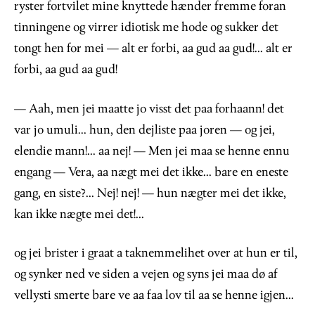
ryster fortvilet mine knyttede hænder fremme foran
tinningene og virrer idiotisk me hode og sukker det
tongt hen for mei — alt er forbi, aa gud aa gud!... alt er
forbi, aa gud aa gud!
— Aah, men jei maatte jo visst det paa forhaann! det
var jo umuli... hun, den dejliste paa joren — og jei,
elendie mann!... aa nej! — Men jei maa se henne ennu
engang — Vera, aa nægt mei det ikke... bare en eneste
gang, en siste?... Nej! nej! — hun nægter mei det ikke,
kan ikke nægte mei det!...
og jei brister i graat a taknemmelihet over at hun er til,
og synker ned ve siden a vejen og syns jei maa dø af
vellysti smerte bare ve aa faa lov til aa se henne igjen...