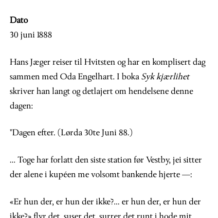
Dato
30 juni 1888
Hans Jæger reiser til Hvitsten og har en komplisert dag
sammen med Oda Engelhart. I boka
Syk kjærlihet
skriver han langt og detlajert om hendelsene denne
dagen:
"Dagen efter. (Lørda 30te Juni 88.)
... Toge har forlatt den siste station før Vestby, jei sitter
der alene i kupéen me volsomt bankende hjerte —:
«Er hun der, er hun der ikke?... er hun der, er hun der
ikke?» flyr det, suser det, surrer det runt i hode mit,