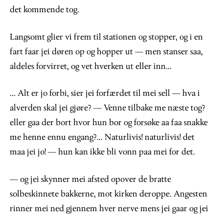
det kommende tog.
Langsomt glier vi frem til stationen og stopper, og i en
fart faar jei døren op og hopper ut — men stanser saa,
aldeles forvirret, og vet hverken ut eller inn...
... Alt er jo forbi, sier jei forfærdet til mei sell — hva i
alverden skal jei gjøre? — Venne tilbake me næste tog?
eller gaa der bort hvor hun bor og forsøke aa faa snakke
me henne ennu engang?... Naturlivis! naturlivis! det
maa jei jo! — hun kan ikke bli vonn paa mei for det.
— og jei skynner mei afsted opover de bratte
solbeskinnete bakkerne, mot kirken deroppe. Angesten
rinner mei ned gjennem hver nerve mens jei gaar og jei