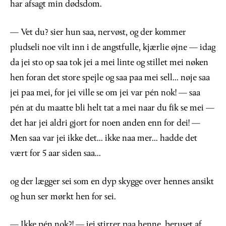
har afsagt min dødsdom.
— Vet du? sier hun saa, nervøst, og der kommer
pludseli noe vilt inn i de angstfulle, kjærlie øjne — idag
da jei sto op saa tok jei a mei linte og stillet mei nøken
hen foran det store spejle og saa paa mei sell... nøje saa
jei paa mei, for jei ville se om jei var pén nok! — saa
pén at du maatte bli helt tat a mei naar du fik se mei —
det har jei aldri gjort for noen anden enn for dei! —
Men saa var jei ikke det... ikke naa mer... hadde det
vært for 5 aar siden saa...
og der lægger sei som en dyp skygge over hennes ansikt
og hun ser mørkt hen for sei.
— Ikke pén nok?! — jei stirrer paa henne, beruset af