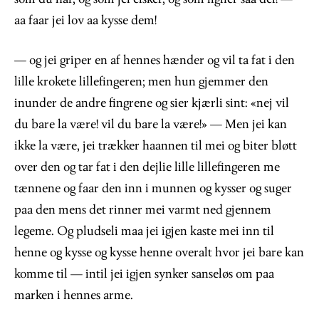
aa faar jei lov aa kysse dem!
— og jei griper en af hennes hænder og vil ta fat i den
lille krokete lillefingeren; men hun gjemmer den
inunder de andre fingrene og sier kjærli sint: «nej vil
du bare la være! vil du bare la være!» — Men jei kan
ikke la være, jei trækker haannen til mei og biter bløtt
over den og tar fat i den dejlie lille lillefingeren me
tænnene og faar den inn i munnen og kysser og suger
paa den mens det rinner mei varmt ned gjennem
legeme. Og pludseli maa jei igjen kaste mei inn til
henne og kysse og kysse henne overalt hvor jei bare kan
komme til — intil jei igjen synker sanseløs om paa
marken i hennes arme.