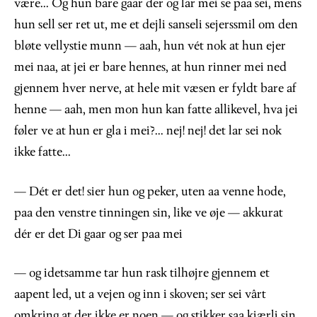
være... Og hun bare gaar der og lar mei se paa sei, mens
hun sell ser ret ut, me et dejli sanseli sejerssmil om den
bløte vellystie munn — aah, hun vét nok at hun ejer
mei naa, at jei er bare hennes, at hun rinner mei ned
gjennem hver nerve, at hele mit væsen er fyldt bare af
henne — aah, men mon hun kan fatte allikevel, hva jei
føler ve at hun er gla i mei?... nej! nej! det lar sei nok
ikke fatte...
— Dét er det! sier hun og peker, uten aa venne hode,
paa den venstre tinningen sin, like ve øje — akkurat
dér er det Di gaar og ser paa mei
— og idetsamme tar hun rask tilhøjre gjennem et
aapent led, ut a vejen og inn i skoven; ser sei vârt
omkring at der ikke er noen — og stikker saa kjærli sin