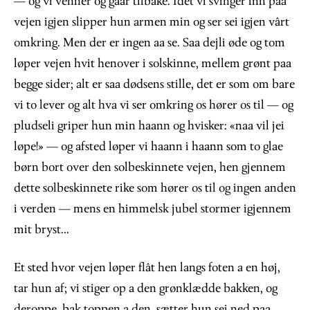
— og vi venner og gaar tilbake. Idet vi svinger inn paa
vejen igjen slipper hun armen min og ser sei igjen vârt
omkring. Men der er ingen aa se. Saa dejli øde og tom
løper vejen hvit henover i solskinne, mellem grønt paa
begge sider; alt er saa dødsens stille, det er som om bare
vi to lever og alt hva vi ser omkring os hører os til — og
pludseli griper hun min haann og hvisker: «naa vil jei
løpe!» — og afsted løper vi haann i haann som to glae
børn bort over den solbeskinnete vejen, hen gjennem
dette solbeskinnete rike som hører os til og ingen anden
i verden — mens en himmelsk jubel stormer igjennem
mit bryst...
Et sted hvor vejen løper flât hen langs foten a en høj,
tar hun af; vi stiger op a den grønklædde bakken, og
deroppe, bak toppen a den, sætter hun sei ned paa