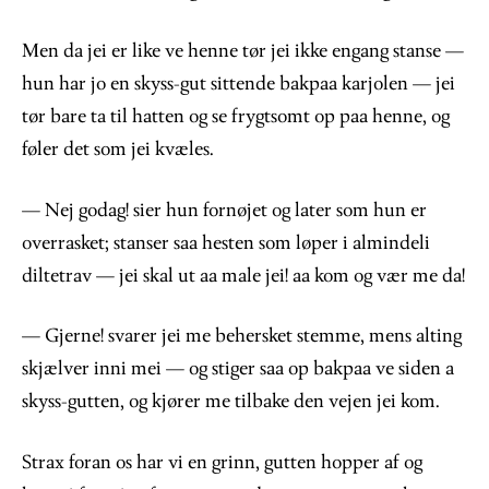
Men da jei er like ve henne tør jei ikke engang stanse —
hun har jo en skyss-gut sittende bakpaa karjolen — jei
tør bare ta til hatten og se frygtsomt op paa henne, og
føler det som jei kvæles.
— Nej godag! sier hun fornøjet og later som hun er
overrasket; stanser saa hesten som løper i almindeli
diltetrav — jei skal ut aa male jei! aa kom og vær me da!
— Gjerne! svarer jei me behersket stemme, mens alting
skjælver inni mei — og stiger saa op bakpaa ve siden a
skyss-gutten, og kjører me tilbake den vejen jei kom.
Strax foran os har vi en grinn, gutten hopper af og