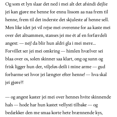
Og som et lyn slaar det ned i mei alt det afsindi dejlie
jei kan gjøre me henne for ennu lissom aa naa frem til
henne, frem til det inderste det skjuleste af henne sell.
Men like idet jei vil rejse mei overenne for aa kaste mei
over det altsammen, stanses jei me ét af en forfærdeli
angest: — nej! da blir hun aldri gla i mei mere...
Forvillet ser jei mei omkring — himlen hvælver sei
blaa over os, solen skinner saa klart, ong og sunn og
frisk ligger hun der, viljeløs deili i mine arme — gud
forbarme sei hvor jei længter efter henne! — hva skal
jei gjøre?!
— og angest kaster jei mei over hennes hvite skinnende
hals — hode har hun kastet vellysti tilbake — og
bedækker den me smaa korte hete brænnende kys,