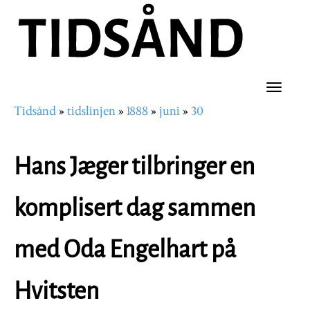
Hopp
til
hovedinnhold
Toggle
Tidsånd
tidslinjen
1888
juni
30
naviga
Navigasjonssti
Hans Jæger tilbringer en
komplisert dag sammen
med Oda Engelhart på
Hvitsten