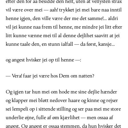
efter den for aa besidde den helt, uten at vellysten strax
vil være over mei — aah! trykket jei mei bare naa inntil
henne igjen, den ville være der me det samme!... aldri
vil jei kunne naa frem til henne, me mindre jei litt efter
litt kunne vænne mei til al denne dejlihet saavitt at jei
kunne taale den, en stunn ialfall — da først, kansje...
og angest hvisker jei op til henne —:
— Vera! faar jei være hos Dem om natten?
Og igjen tar hun mei om hode me sine dejlie hænder
og klapper mei bløtt nedover haare og kinne og rejser
sei lempeli op i sittende stilling og ser paa mei me store
underlie øjne, fulle af øm kjærlihet — men ossaa af
angest. Og angest er ossaa stemmen, da hun hvisker det