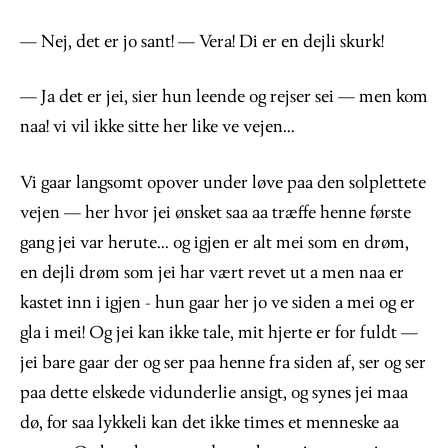
— Nej, det er jo sant! — Vera! Di er en dejli skurk!
— Ja det er jei, sier hun leende og rejser sei — men kom
naa! vi vil ikke sitte her like ve vejen...
Vi gaar langsomt opover under løve paa den solplettete
vejen — her hvor jei ønsket saa aa træffe henne første
gang jei var herute... og igjen er alt mei som en drøm,
en dejli drøm som jei har vært revet ut a men naa er
kastet inn i igjen - hun gaar her jo ve siden a mei og er
gla i mei! Og jei kan ikke tale, mit hjerte er for fuldt —
jei bare gaar der og ser paa henne fra siden af, ser og ser
paa dette elskede vidunderlie ansigt, og synes jei maa
dø, for saa lykkeli kan det ikke times et menneske aa