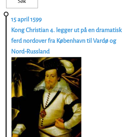
15 april 1599
Kong Christian 4. legger ut på en dramatisk
ferd nordover fra København til Vardø og
Nord-Russland