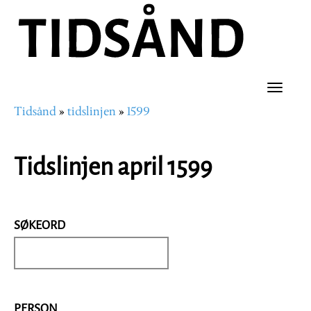
Hopp
til
hovedinnhold
Toggle
Tidsånd
tidslinjen
1599
naviga
Navigasjonssti
Tidslinjen april 1599
SØKEORD
PERSON