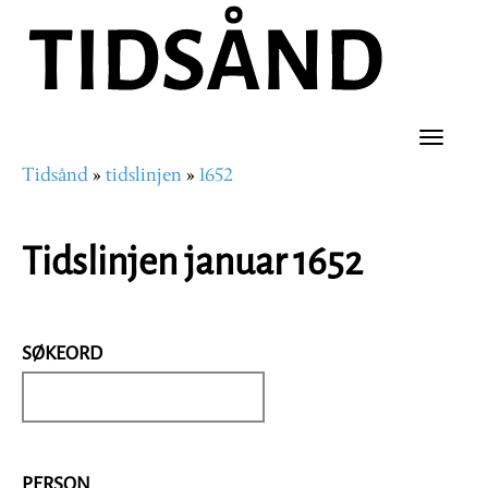
Hopp
til
hovedinnhold
Toggle
Tidsånd
tidslinjen
1652
naviga
Navigasjonssti
Tidslinjen januar 1652
SØKEORD
PERSON