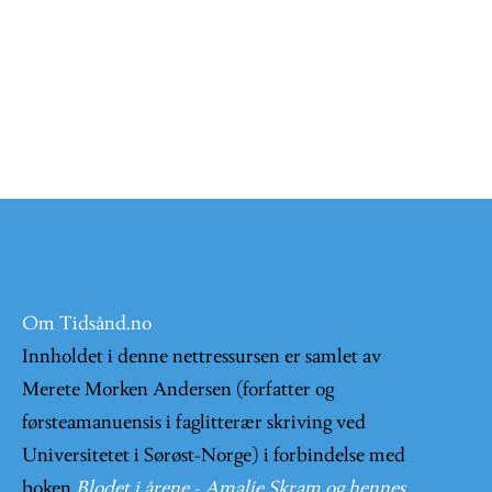
Om Tidsånd.no
Innholdet i denne nettressursen er samlet av
Merete Morken Andersen (forfatter og
førsteamanuensis i faglitterær skriving ved
Universitetet i Sørøst-Norge) i forbindelse med
boken
Blodet i årene - Amalie Skram og hennes