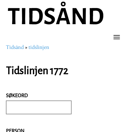
Hopp
til
hovedinnhold
Toggle
Tidsånd
tidslinjen
naviga
Navigasjonssti
Tidslinjen 1772
SØKEORD
PERSON