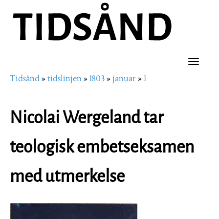
Hopp
til
hovedinnhold
Toggle
Tidsånd
tidslinjen
1803
januar
1
naviga
Navigasjonssti
Nicolai Wergeland tar
teologisk embetseksamen
med utmerkelse
Image