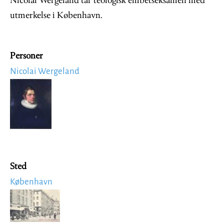
Nicolai Wergeland tar teologisk embetseksamen med
utmerkelse i København.
Personer
Nicolai Wergeland
Image
Sted
København
Image