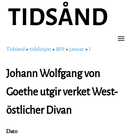
Hopp
til
hovedinnhold
Toggle
Tidsånd
tidslinjen
1819
januar
1
naviga
Navigasjonssti
Johann Wolfgang von
Goethe utgir verket West-
östlicher Divan
Dato