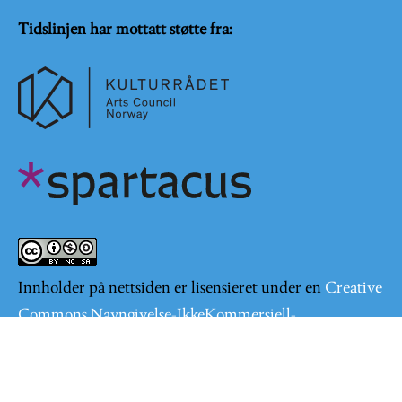
Tidslinjen har mottatt støtte fra:
Innholder på nettsiden er lisensieret under en
Creative
Commons Navngivelse-IkkeKommersiell-
DelPåSammeVilkår 4.0 Internasjonal lisens
.
Logg på
User