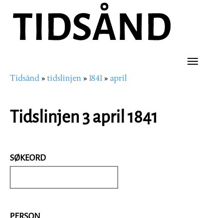
Hopp
til
hovedinnhold
Toggle
Tidsånd
tidslinjen
1841
april
naviga
Navigasjonssti
Tidslinjen 3 april 1841
SØKEORD
PERSON