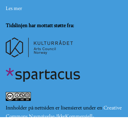
Les mer
Tidslinjen har mottatt støtte fra:
Innholder på nettsiden er lisensieret under en
Creative
Commons Navngivelse-IkkeKommersiell-
DelPåSammeVilkår 4.0 Internasjonal lisens
.