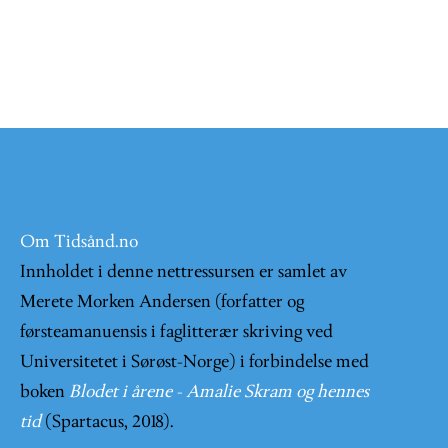
Om Tidsånd.no
Innholdet i denne nettressursen er samlet av
Merete Morken Andersen (forfatter og
førsteamanuensis i faglitterær skriving ved
Universitetet i Sørøst-Norge) i forbindelse med
boken
Blodet i årene - Amalie Skram og hennes
tid
(Spartacus, 2018).