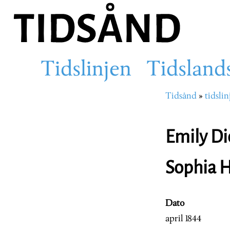
Hopp
til
hovedinnhold
Tidslinjen
Tidsland
Main
Tidsånd
tidslin
Navigasjons
navigation
Emily Di
Sophia Ho
Dato
april 1844