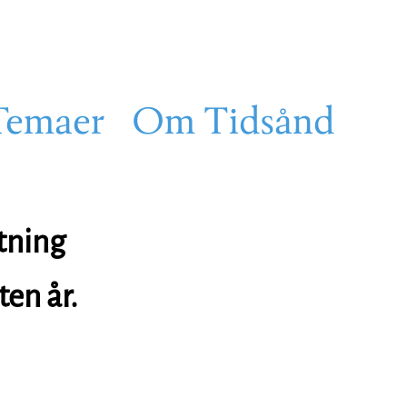
Temaer
Om Tidsånd
tning
ten år.