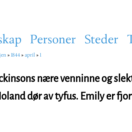
skap
Personer
Steder
jen
1844
april
1
sti
ckinsons nære venninne og slek
land dør av tyfus. Emily er fjor