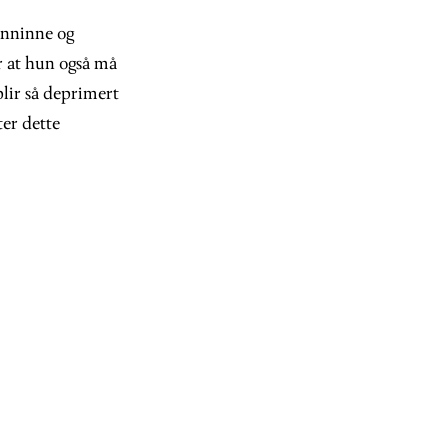
enninne og
r at hun også må
lir så deprimert
ter dette