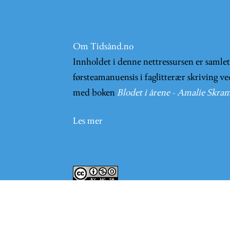
Om Tidsånd.no
Innholdet i denne nettressursen er samle
førsteamanuensis i faglitterær skriving ve
med boken
Blodet i årene - Amalie Skram
Les mer
Innholder på nettsiden er lisensieret und
User