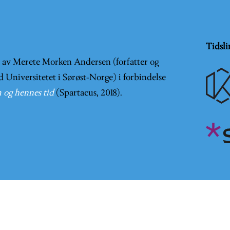
Tidsli
t av Merete Morken Andersen (forfatter og
d Universitetet i Sørøst-Norge) i forbindelse
 og hennes tid
(Spartacus, 2018).
er en
Creative Commons Navngivelse-IkkeKommersiell-DelPå