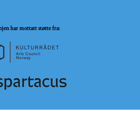
njen har mottatt støtte fra:
SammeVilkår 4.0 Internasjonal lisens
.
Logg på