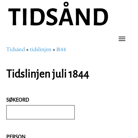
Hopp
til
hovedinnhold
Toggle
Tidsånd
tidslinjen
1844
naviga
Navigasjonssti
Tidslinjen juli 1844
SØKEORD
PERSON