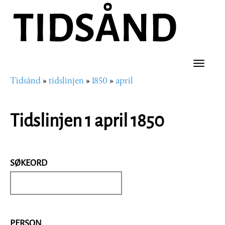
Hopp
til
hovedinnhold
Toggle
Tidsånd
tidslinjen
1850
april
naviga
Navigasjonssti
Tidslinjen 1 april 1850
SØKEORD
PERSON