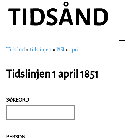
Hopp
til
hovedinnhold
Toggle
Tidsånd
tidslinjen
1851
april
naviga
Navigasjonssti
Tidslinjen 1 april 1851
SØKEORD
PERSON